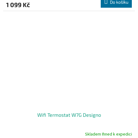
Do košíku
1 099 Kč
je
4,1
z
5
hvězdiček.
Wifi Termostat W7G Designo
Skladem Ihned k expedici
Průměrné