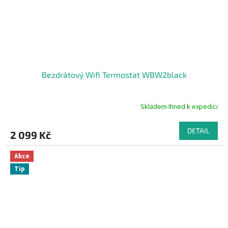
Bezdrátový Wifi Termostat WBW2black
Skladem Ihned k expedici
Průměrné
hodnocení
produktu
DETAIL
2 099 Kč
je
4,8
z
Akce
5
Tip
hvězdiček.