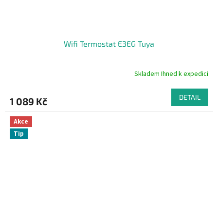
Wifi Termostat E3EG Tuya
Skladem Ihned k expedici
Průměrné
hodnocení
produktu
DETAIL
1 089 Kč
je
5,0
z
Akce
5
Tip
hvězdiček.