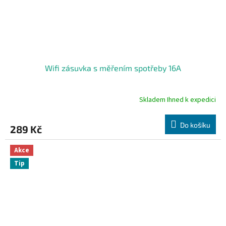
Wifi zásuvka s měřením spotřeby 16A
Skladem Ihned k expedici
Průměrné
hodnocení
produktu
Do košíku
289 Kč
je
4,7
z
Akce
5
Tip
hvězdiček.