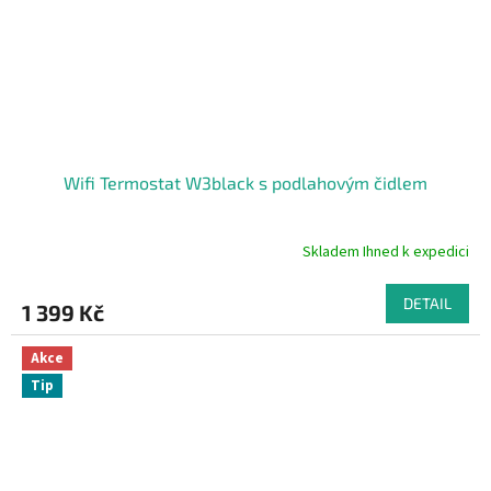
Wifi Termostat W3black s podlahovým čidlem
Skladem Ihned k expedici
Průměrné
hodnocení
produktu
DETAIL
1 399 Kč
je
4,9
z
Akce
5
Tip
hvězdiček.