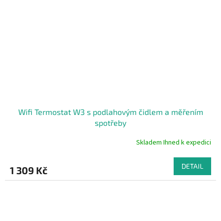
Wifi Termostat W3 s podlahovým čidlem a měřením
spotřeby
Skladem Ihned k expedici
Průměrné
hodnocení
produktu
DETAIL
1 309 Kč
je
4,5
z
5
hvězdiček.