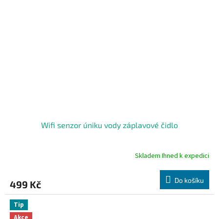
Wifi senzor úniku vody záplavové čidlo
Skladem Ihned k expedici
Průměrné
hodnocení
produktu
Do košíku
499 Kč
je
4,8
z
Tip
5
Akce