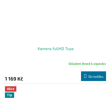
Kamera fullHD Tuya
Skladem Ihned k expedici
Průměrné
hodnocení
produktu
Do košíku
1 169 Kč
je
5,0
z
Akce
5
Tip
hvězdiček.