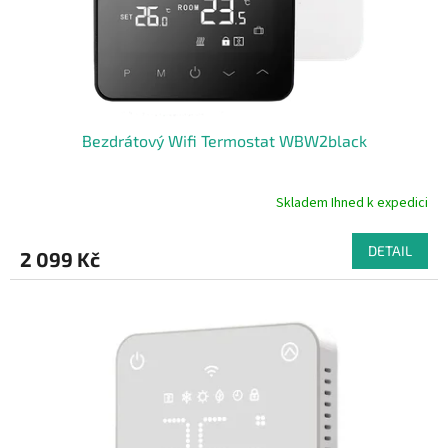
a
t
y
Bezdrátový Wifi Termostat WBW2black
Skladem Ihned k expedici
Průměrné
hodnocení
produktu
DETAIL
2 099 Kč
je
4,8
z
5
hvězdiček.