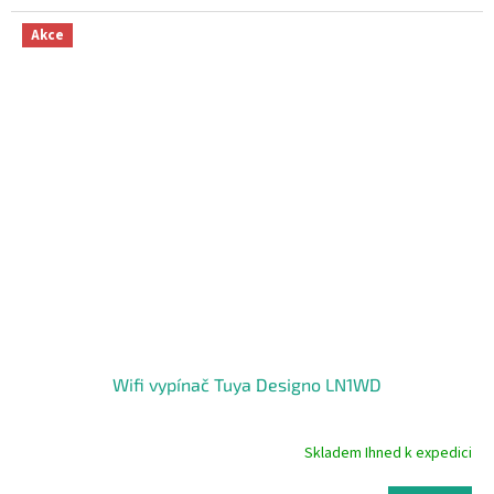
3,7
z
Akce
5
hvězdiček.
Wifi vypínač Tuya Designo LN1WD
Skladem Ihned k expedici
Průměrné
hodnocení