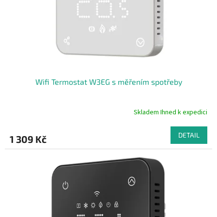
Wifi Termostat W3EG s měřením spotřeby
Skladem Ihned k expedici
Průměrné
hodnocení
produktu
DETAIL
1 309 Kč
je
4,9
z
5
hvězdiček.