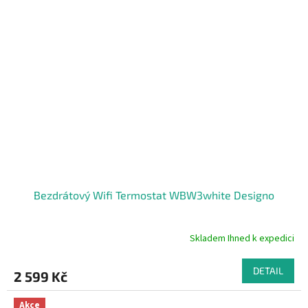
hvězdiček.
Bezdrátový Wifi Termostat WBW3white Designo
Skladem Ihned k expedici
Průměrné
hodnocení
produktu
DETAIL
2 599 Kč
je
5,0
z
Akce