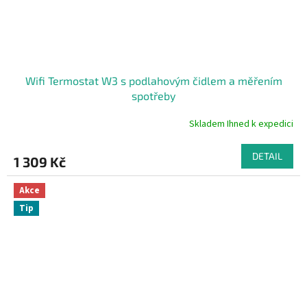
Wifi Termostat W3 s podlahovým čidlem a měřením
spotřeby
Skladem Ihned k expedici
Průměrné
hodnocení
produktu
DETAIL
1 309 Kč
je
4,5
z
Akce
5
Tip
hvězdiček.