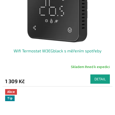
Wifi Termostat W3EGblack s měřením spotřeby
Skladem Ihned k expedici
Průměrné
hodnocení
produktu
DETAIL
1 309 Kč
je
5,0
z
Akce
5
Tip
hvězdiček.