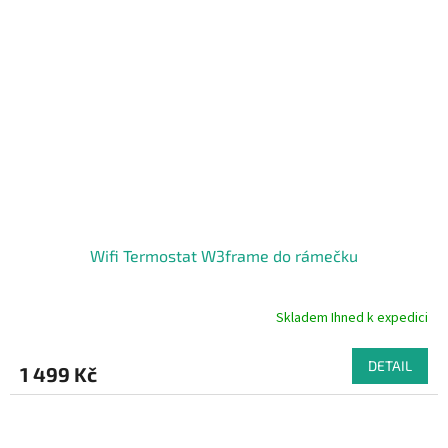
Wifi Termostat W3frame do rámečku
Skladem Ihned k expedici
Průměrné
hodnocení
produktu
DETAIL
1 499 Kč
je
5,0
z
5