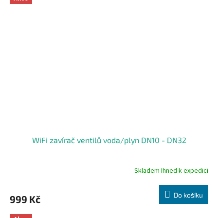
hvězdiček.
WiFi zavírač ventilů voda/plyn DN10 - DN32
Skladem Ihned k expedici
Průměrné
hodnocení
produktu
Do košíku
999 Kč
je
4,9