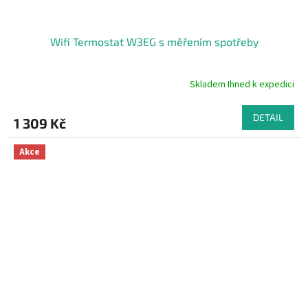
Wifi Termostat W3EG s měřením spotřeby
Skladem Ihned k expedici
Průměrné
hodnocení
produktu
DETAIL
1 309 Kč
je
4,9
z
Akce
5
hvězdiček.