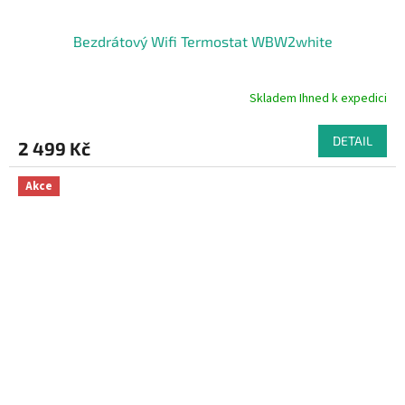
Bezdrátový Wifi Termostat WBW2white
Skladem Ihned k expedici
Průměrné
hodnocení
produktu
DETAIL
2 499 Kč
je
5,0
z
Akce
5
hvězdiček.