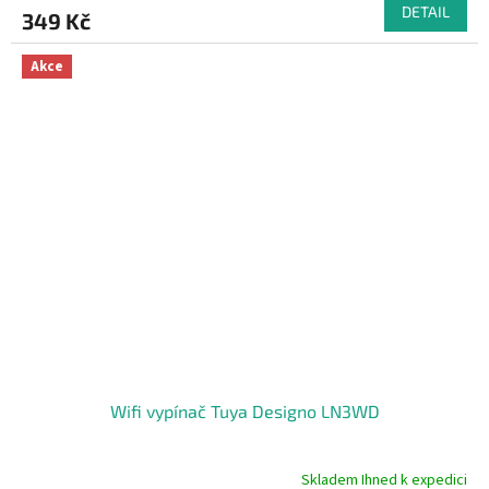
produktu
DETAIL
349 Kč
je
5,0
z
Akce
5
hvězdiček.
Wifi vypínač Tuya Designo LN3WD
Skladem Ihned k expedici
Průměrné