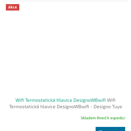
5,0
z
Akce
5
hvězdiček.
Wifi Termostatická Hlavice DesignoWBwifi
Wifi
Termostatická hlavice DesignoWBwifi - Designo Tuya
Skladem Ihned k expedici
Průměrné
hodnocení
produktu