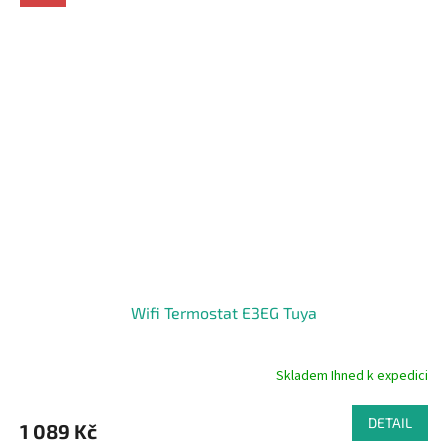
5
hvězdiček.
Wifi Termostat E3EG Tuya
Skladem Ihned k expedici
Průměrné
hodnocení
produktu
DETAIL
1 089 Kč
je