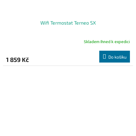
Wifi Termostat Terneo SX
Skladem Ihned k expedici
Průměrné
hodnocení
produktu
Do košíku
1 859 Kč
je
4,8
z
5
hvězdiček.