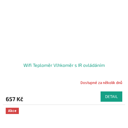
Wifi Teploměr Vlhkoměr s IR ovládáním
Dostupné za několik dnů
Průměrné
hodnocení
produktu
DETAIL
657 Kč
je
4,6
z
Akce
5
hvězdiček.