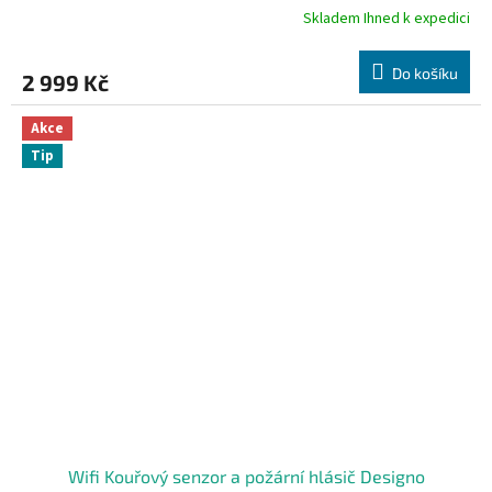
Skladem Ihned k expedici
Průměrné
hodnocení
produktu
Do košíku
2 999 Kč
je
5,0
z
Akce
5
Tip
hvězdiček.
Wifi Kouřový senzor a požární hlásič Designo