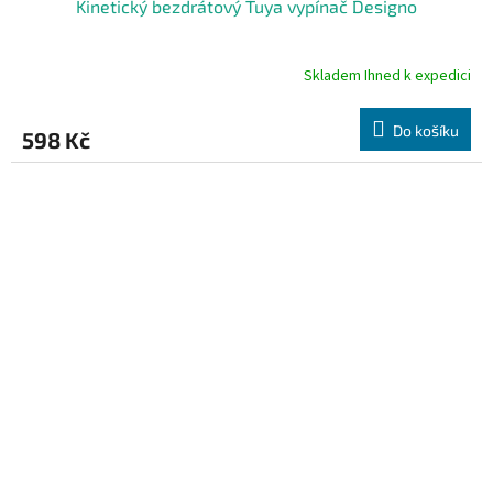
Kinetický bezdrátový Tuya vypínač Designo
Skladem Ihned k expedici
Průměrné
hodnocení
produktu
Do košíku
598 Kč
je
5,0
z
5
hvězdiček.