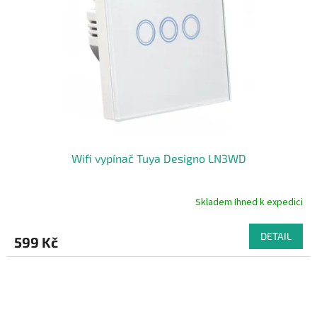
Wifi vypínač Tuya Designo LN3WD
Skladem Ihned k expedici
Průměrné
hodnocení
produktu
DETAIL
599 Kč
je
5,0
z
5
hvězdiček.