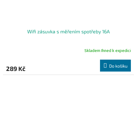
Wifi zásuvka s měřením spotřeby 16A
Skladem Ihned k expedici
Průměrné
hodnocení
produktu
Do košíku
289 Kč
je
4,7
z
5
hvězdiček.