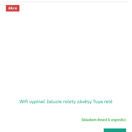
5,0
z
Akce
5
hvězdiček.
Wifi vypínač žaluzie rolety závěsy Tuya relé
Skladem Ihned k expedici
Průměrné
hodnocení
produktu