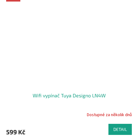
5
hvězdiček.
Wifi vypínač Tuya Designo LN4W
Dostupné za několik dnů
Průměrné
hodnocení
produktu
DETAIL
599 Kč
je