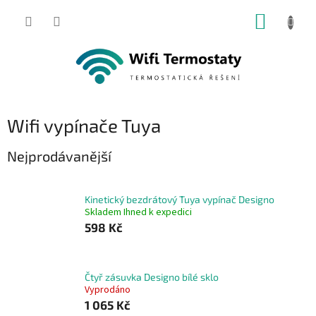
Přejít
NÁKUP
na
obsah
KOŠÍK
Wifi vypínače Tuya
Nejprodávanější
Kinetický bezdrátový Tuya vypínač Designo
Skladem Ihned k expedici
598 Kč
Čtyř zásuvka Designo bílé sklo
Vyprodáno
1 065 Kč