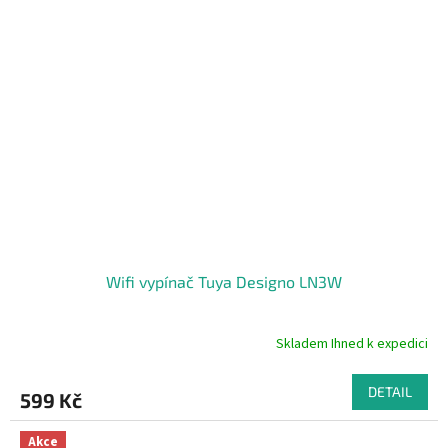
hvězdiček.
Wifi vypínač Tuya Designo LN3W
Skladem Ihned k expedici
Průměrné
hodnocení
produktu
DETAIL
599 Kč
je
5,0
z
Akce