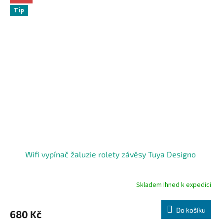
5
Tip
hvězdiček.
Wifi vypínač žaluzie rolety závěsy Tuya Designo
Skladem Ihned k expedici
Průměrné
hodnocení
produktu
Do košíku
680 Kč
je