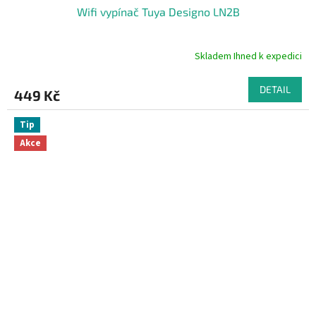
Wifi vypínač Tuya Designo LN2B
Skladem Ihned k expedici
Průměrné
hodnocení
produktu
DETAIL
449 Kč
je
5,0
z
Tip
5
Akce
hvězdiček.