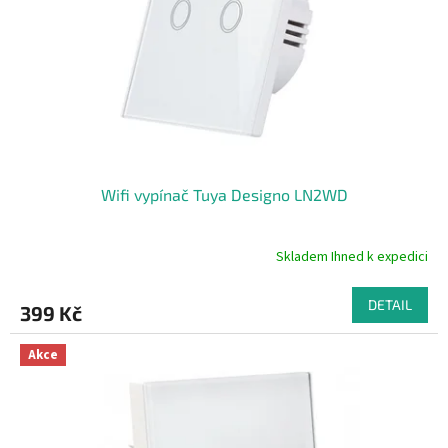
Wifi vypínač Tuya Designo LN2WD
Skladem Ihned k expedici
Průměrné
hodnocení
produktu
DETAIL
399 Kč
je
5,0
z
Akce
5
hvězdiček.