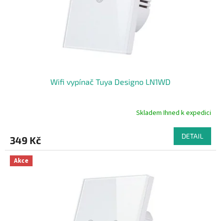
d
u
k
t
ů
Wifi vypínač Tuya Designo LN1WD
Skladem Ihned k expedici
Průměrné
hodnocení
produktu
DETAIL
349 Kč
je
5,0
z
Akce
5
hvězdiček.