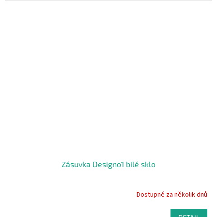
5,0
z
5
hvězdiček.
Zásuvka Designo1 bílé sklo
Dostupné za několik dnů
Průměrné
hodnocení
produktu