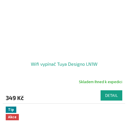
Wifi vypínač Tuya Designo LN1W
Skladem Ihned k expedici
Průměrné
hodnocení
produktu
DETAIL
349 Kč
je
5,0
z
Tip
5
Akce
hvězdiček.