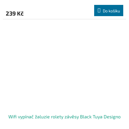
hodnocení
produktu
Do košíku
239 Kč
je
5,0
z
5
hvězdiček.
Wifi vypínač žaluzie rolety závěsy Black Tuya Designo