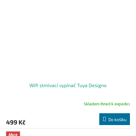
Wifi stmívací vypínač Tuya Designo
Skladem Ihned k expedici
Průměrné
hodnocení
produktu
Do košíku
499 Kč
je
5,0
z
Akce