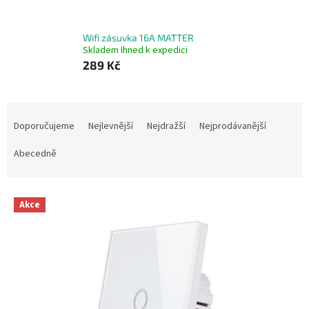
Wifi zásuvka 16A MATTER
Skladem Ihned k expedici
289 Kč
Ř
a
Doporučujeme
Nejlevnější
Nejdražší
Nejprodávanější
z
e
Abecedně
n
í
V
p
Akce
ý
r
p
o
i
d
s
u
p
k
r
t
o
ů