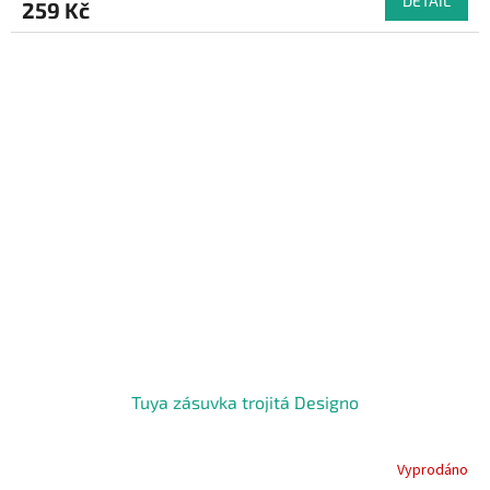
DETAIL
259 Kč
je
5,0
z
5
hvězdiček.
Tuya zásuvka trojitá Designo
Vyprodáno