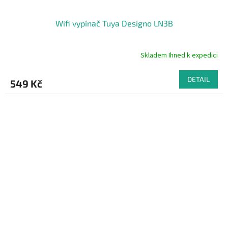
Wifi vypínač Tuya Designo LN3B
Skladem Ihned k expedici
Průměrné
hodnocení
produktu
DETAIL
549 Kč
je
5,0
z
5
hvězdiček.