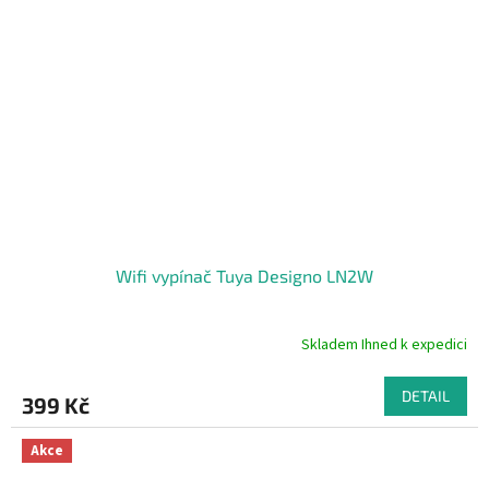
Wifi vypínač Tuya Designo LN2W
Skladem Ihned k expedici
Průměrné
hodnocení
produktu
DETAIL
399 Kč
je
4,8
z
Akce
5