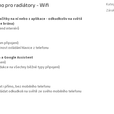
o pro radiátory - Wifi
Kate
Záru
čítky na ní nebo z aplikace - odkudkoliv na světě
ee brána)
end interiérů
m připojení)
žnost ovládání hlavice z telefonu
 a Google Assistent
ení)
dukce na všechny běžné typy připojení)
at i přímo, bez mobilního telefonu
ovládat odkudkoli na světě ze svého mobilního telefonu