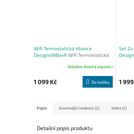
Wifi Termostatická Hlavice
Set 2x
DesignoWBwifi
Wifi Termostatická
Desig
hlavice DesignoWBwifi - Designo
Skladem Ihned k expedici
Průměrné
Průměr
Tuya
hodnocení
hodnoce
produktu
produkt
1 099 Kč
1 999
Do košíku
je
je
4,1
5,0
z
z
5
5
hvězdiček.
hvězdič
Popis
Související soubory (1)
Videa (1)
Detailní popis produktu