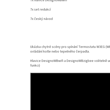
7x hlavice DesignoWBwifi
7x set redukcí
7x český návod
Ukázka chytré scény pro spínání Termostatu W3EG (W
ovládání kotle nebo tepelného čerpadla.
Hlavice DesignoWBwifi a DesignoWBzigbee volitelně umo
funkci)