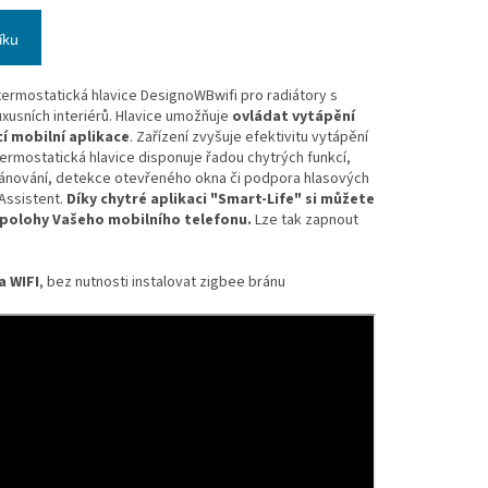
íku
 termostatická hlavice DesignoWBwifi pro radiátory s
xusních interiérů. Hlavice umožňuje
ovládat vytápění
 mobilní aplikace
. Zařízení zvyšuje efektivitu vytápění
Termostatická hlavice disponuje řadou chytrých funkcí,
lánování, detekce otevřeného okna či podpora hlasových
Assistent.
Díky chytré aplikaci "Smart-Life" si můžete
 polohy Vašeho mobilního telefonu.
Lze tak zapnout
a WIFI
, bez nutnosti instalovat zigbee bránu