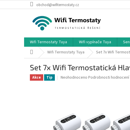
Přejít
obchod@wifitermostaty.cz
na
obsah
Wifi Termostaty Tuya
Wifi vypínače Tuya
Sen
Domů
Wifi Termostaty Tuya
Set 7x Wifi Termos
Set 7x Wifi Termostatická Hl
Průměrné
Neohodnoceno
Podrobnosti hodnocení
Akce
Tip
hodnocení
produktu
je
0,0
z
5
hvězdiček.