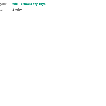
gorie
:
Wifi Termostaty Tuya
ka
:
2 roky