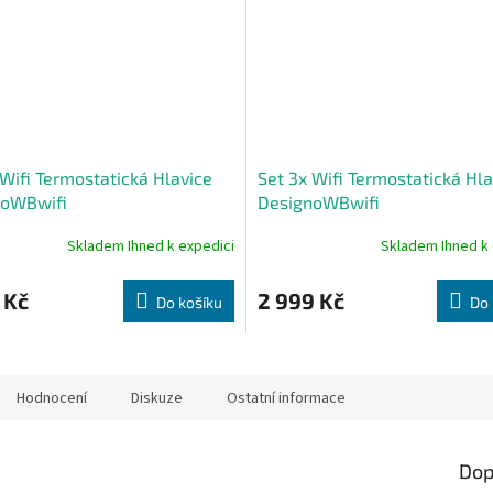
 Wifi Termostatická Hlavice
Set 3x Wifi Termostatická Hla
noWBwifi
DesignoWBwifi
Skladem Ihned k expedici
Skladem Ihned k 
né
ní
u
 Kč
2 999 Kč
Do košíku
Do 
ek.
Hodnocení
Diskuze
Ostatní informace
Dop