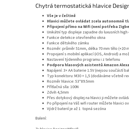
Chytrá termostatická hlavice Design
Vše je v češtině
Hlavici můžete ovládat zcela autonomně tla
Připojení přímo na Wifi (není potřeba Zigb
Unikátní typ displeje zapadne do luxusních high 
Funkce detekce otevřeného okna
Funkce dětského zámku
Rozměr: průměr 51mm, délka 70 mm tělo (+20 m
Propojení s mobilní aplikací (iOS, Android) a mo
Nastavení týdenního programu i z telefonu
Podpora hlasových asistentů Amazon Alexa
Napájení: 3× AA baterie 1.5V (nejsou součástí bal
Typ konektoru: M30 × 1,5 (dodáváme včetně re
Rozměr hlavice:
53*89.5mm
Přítlačná síla: 100N
Zdvih 4,5mm
Přes dotykový displej na hlavici ji můžete ovlád
Po připojení na Váš wifi router můžete hlavici 
Výdrž baterií je až 1 topná sezóna
Balení: