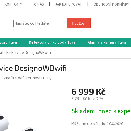
KONTAKTY
O NÁS
JAK NAKUPOVAT
OBCHODNÍ PODMÍNKY
HLEDAT
zory Tuya
Detektory úniku vody Tuya
Alarmy a kamery Tuya
tatická Hlavice DesignoWBwifi
avice DesignoWBwifi
Značka:
Wifi Termostat Tuya
6 999 Kč
5 784 Kč bez DPH
Měrná
Skladem Ihned k expe
cena:
Můžeme doručit do:
10.8.2026