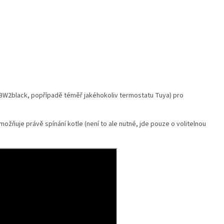
BW2black, popřípadě téměř jakéhokoliv termostatu Tuya) pro
žňuje právě spínání kotle (není to ale nutné, jde pouze o volitelnou