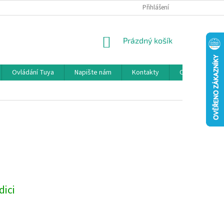
GDPR
INFORMACE O OBJEDNÁVCE / VRÁCENÍ ZBOŽÍ / ODSTOUPENÍ
Přihlášení
NÁKUPNÍ
Prázdný košík
KOŠÍK
Ovládání Tuya
Napište nám
Kontakty
O nás
N
dici