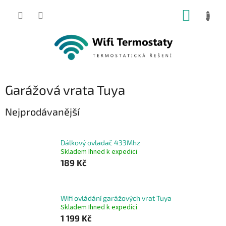
Přejít
NÁKUP
na
obsah
KOŠÍK
Garážová vrata Tuya
Nejprodávanější
Dálkový ovladač 433Mhz
Skladem Ihned k expedici
189 Kč
Wifi ovládání garážových vrat Tuya
Skladem Ihned k expedici
1 199 Kč