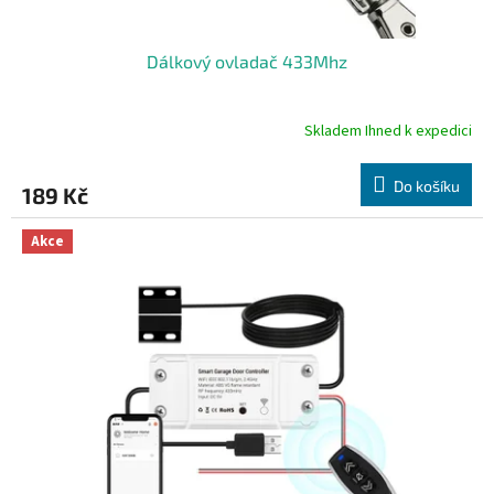
Dálkový ovladač 433Mhz
Skladem Ihned k expedici
Průměrné
hodnocení
produktu
Do košíku
189 Kč
je
5,0
z
Akce
5
hvězdiček.