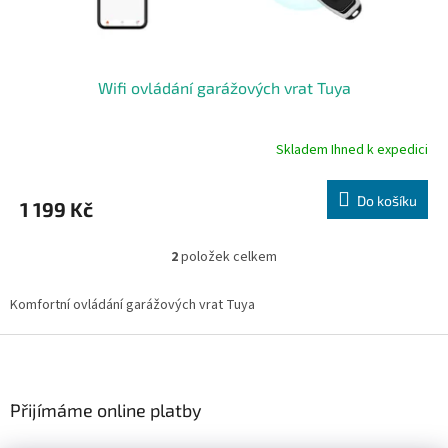
Wifi ovládání garážových vrat Tuya
Skladem Ihned k expedici
Průměrné
hodnocení
produktu
Do košíku
1 199 Kč
je
5,0
z
2
položek celkem
O
5
v
hvězdiček.
l
Komfortní ovládání garážových vrat Tuya
á
d
Z
a
á
c
p
í
a
Přijímáme online platby
p
t
r