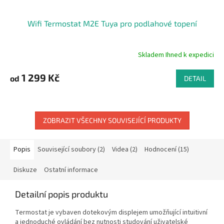
Wifi Termostat M2E Tuya pro podlahové topení
Skladem Ihned k expedici
Průměrné
hodnocení
produktu
1 299 Kč
od
DETAIL
je
5,0
z
5
ZOBRAZIT VŠECHNY SOUVISEJÍCÍ PRODUKTY
hvězdiček.
Popis
Související soubory (2)
Videa (2)
Hodnocení (15)
Diskuze
Ostatní informace
Detailní popis produktu
Termostat je vybaven dotekovým displejem umožňující intuitivní
a jednoduché ovládání bez nutnosti studování uživatelské