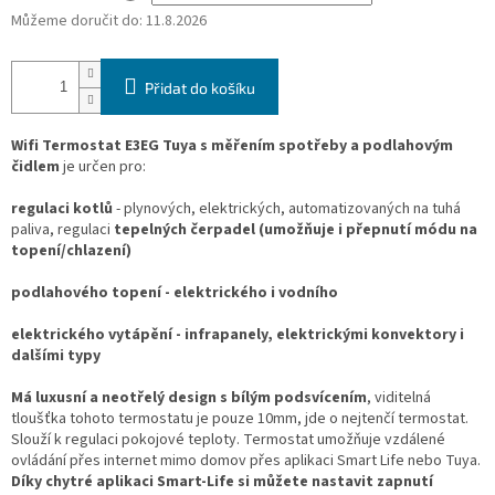
Můžeme doručit do:
11.8.2026
Přidat do košíku
Wifi Termostat E3EG Tuya s měřením spotřeby a podlahovým
čidlem
je určen pro:
regulaci kotlů
- plynových, elektrických, automatizovaných na tuhá
paliva, regulaci
tepelných čerpadel (umožňuje i přepnutí módu na
topení/chlazení)
podlahového topení - elektrického i vodního
elektrického vytápění - infrapanely, elektrickými konvektory i
dalšími typy
Má luxusní a neotřelý design s bílým podsvícením
, viditelná
tloušťka tohoto termostatu je pouze 10mm, jde o nejtenčí termostat.
Slouží k regulaci pokojové teploty. Termostat umožňuje vzdálené
ovládání přes internet mimo domov přes aplikaci Smart Life nebo Tuya.
Díky chytré aplikaci Smart-Life si můžete nastavit zapnutí