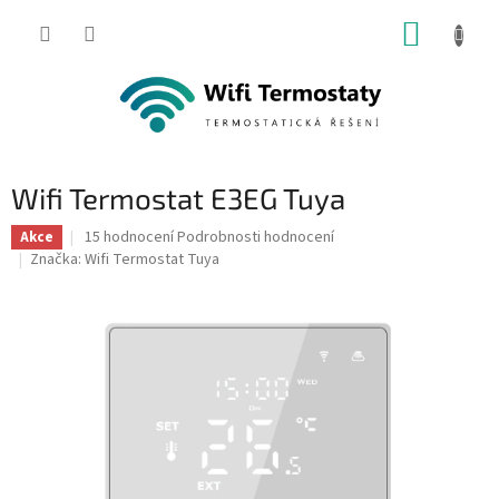
Přejít
NÁKUP
na
obsah
KOŠÍK
Wifi Termostat E3EG Tuya
Průměrné
15 hodnocení
Podrobnosti hodnocení
Akce
hodnocení
Značka:
Wifi Termostat Tuya
produktu
je
5,0
z
5
hvězdiček.