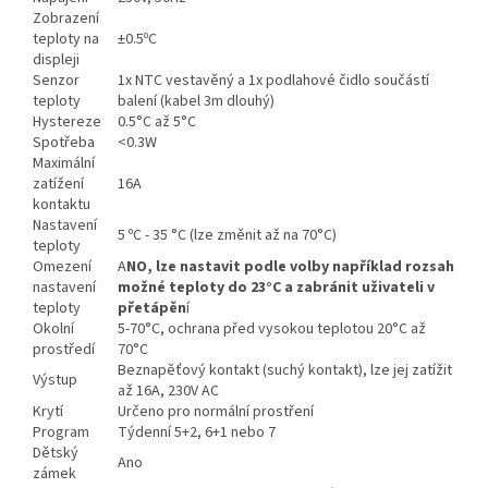
Zobrazení
teploty na
±0.5ºC
displeji
Senzor
1x NTC vestavěný a 1x podlahové čidlo součástí
teploty
balení (kabel 3m dlouhý)
Hystereze
0.5°C až 5°C
Spotřeba
<0.3W
Maximální
zatížení
16A
kontaktu
Nastavení
5 ºC - 35 °C (lze změnit až na 70°C)
teploty
Omezení
A
NO, lze nastavit podle volby například rozsah
nastavení
možné teploty do 23°C a zabránit uživateli v
teploty
přetápěn
í
Okolní
5-70°C, ochrana před vysokou teplotou 20°C až
prostředí
70°C
Beznapěťový kontakt (suchý kontakt), lze jej zatížit
Výstup
až 16A, 230V AC
Krytí
Určeno pro normální prostření
Program
Týdenní 5+2, 6+1 nebo 7
Dětský
Ano
zámek