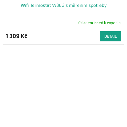
Wifi Termostat W3EG s měřením spotřeby
Skladem Ihned k expedici
Průměrné
hodnocení
produktu
1 309 Kč
DETAIL
je
4,9
z
5
hvězdiček.