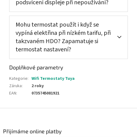
podsvícení displeje při nepoužívání?
Mohu termostat použít i když se
vypíná elektřina při nízkém tarifu, při
takzvaném HDO? Zapamatuje si
termostat nastavení?
Doplňkové parametry
Kategorie
:
Wifi Termostaty Tuya
Záruka
:
2 roky
EAN
:
0735745081921
Z
á
p
a
Přijímáme online platby