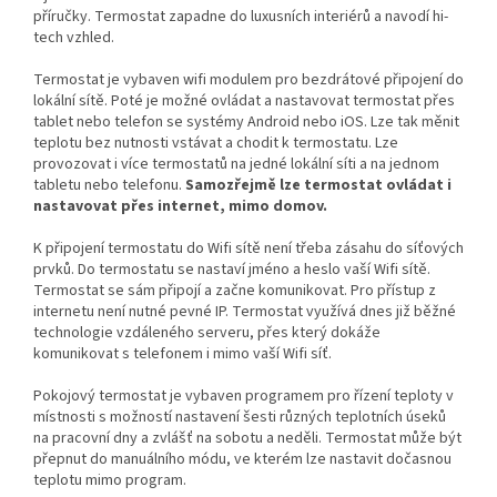
příručky.
Termostat zapadne do luxusních interiérů a navodí hi-
tech vzhled.
Termostat je vybaven wifi modulem pro bezdrátové připojení do
lokální sítě. Poté je možné ovládat a nastavovat termostat přes
tablet nebo telefon se systémy Android nebo iOS. Lze tak měnit
teplotu bez nutnosti vstávat a chodit k termostatu. Lze
provozovat i více termostatů na jedné lokální síti a na jednom
tabletu nebo telefonu.
Samozřejmě lze termostat ovládat i
nastavovat přes internet, mimo domov.
K připojení termostatu do Wifi sítě není třeba zásahu do síťových
prvků. Do termostatu se nastaví jméno a heslo vaší Wifi sítě.
Termostat se sám připojí a začne komunikovat. Pro přístup z
internetu není nutné pevné IP. Termostat využívá dnes již běžné
technologie vzdáleného serveru, přes který dokáže
komunikovat s telefonem i mimo vaší Wifi síť.
Pokojový termostat je vybaven programem pro řízení teploty v
místnosti s možností nastavení šesti různých teplotních úseků
na pracovní dny a zvlášť na sobotu a neděli. Termostat může být
přepnut do manuálního módu, ve kterém lze nastavit dočasnou
teplotu mimo program.