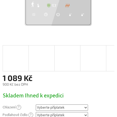
1 089 Kč
900 Kč
bez DPH
Měrná
Skladem Ihned k expedici
cena:
Chlazení
?
Podlahové čidlo
?