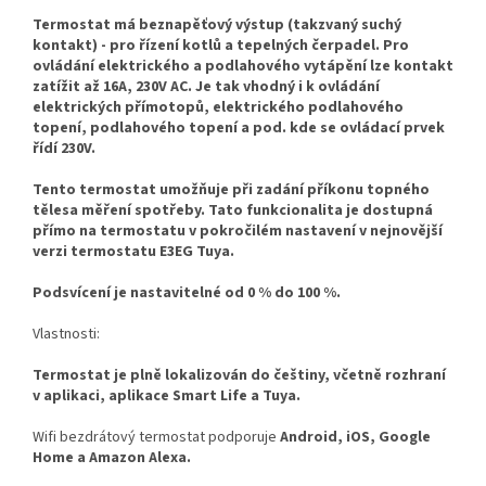
Termostat má beznapěťový výstup (takzvaný suchý
kontakt) - pro řízení kotlů a tepelných čerpadel. Pro
ovládání elektrického a podlahového vytápění lze kontakt
zatížit až 16A, 230V AC. Je tak vhodný i k ovládání
elektrických přímotopů, elektrického podlahového
topení, podlahového topení a pod. kde se ovládací prvek
řídí 230V.
Tento termostat umožňuje při zadání příkonu topného
tělesa měření spotřeby. Tato funkcionalita je dostupná
přímo na termostatu v pokročilém nastavení v nejnovější
verzi termostatu E3EG Tuya.
Podsvícení je nastavitelné od 0 % do 100 %.
Vlastnosti:
Termostat je plně lokalizován do češtiny, včetně rozhraní
v aplikaci, aplikace Smart Life a Tuya.
Wifi bezdrátový termostat podporuje
Android, iOS, Google
Home a Amazon Alexa.