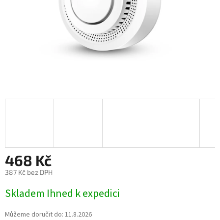
468 Kč
387 Kč bez DPH
Měrná
Skladem Ihned k expedici
cena:
Můžeme doručit do:
11.8.2026