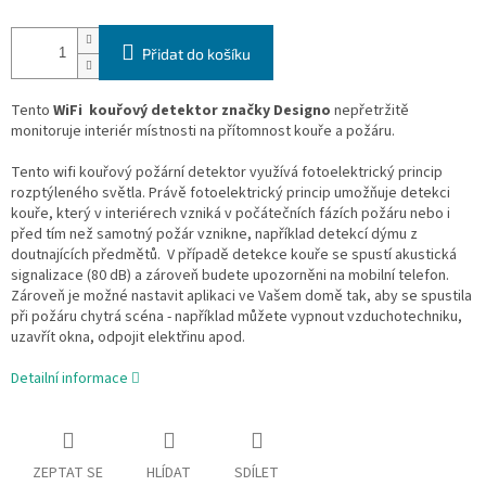
Přidat do košíku
Tento
WiFi
kouřový detektor značky Designo
nepřetržitě
monitoruje interiér místnosti na přítomnost kouře a požáru.
Tento wifi kouřový požární detektor využívá fotoelektrický princip
rozptýleného světla. Právě fotoelektrický princip umožňuje detekci
kouře, který v interiérech vzniká v počátečních fázích požáru nebo i
před tím než samotný požár vznikne, například detekcí dýmu z
doutnajících předmětů. V případě detekce kouře se spustí akustická
signalizace (80 dB) a zároveň budete upozorněni na mobilní telefon.
Zároveň je možné nastavit aplikaci ve Vašem domě tak, aby se spustila
při požáru chytrá scéna - například můžete vypnout vzduchotechniku,
uzavřít okna, odpojit elektřinu apod.
Detailní informace
ZEPTAT SE
HLÍDAT
SDÍLET