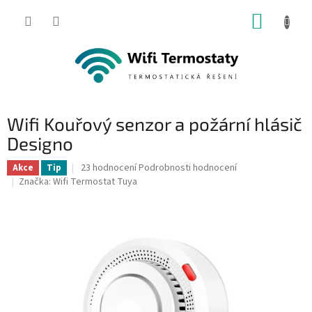
Přejít
NÁKUP
na
obsah
KOŠÍK
Wifi Kouřový senzor a požární hlásič
Designo
Průměrné
23 hodnocení
Podrobnosti hodnocení
Akce
Tip
hodnocení
Značka:
Wifi Termostat Tuya
produktu
je
4,8
z
5
hvězdiček.