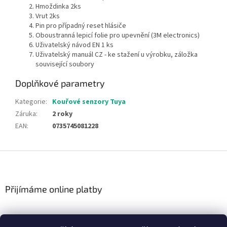
Hmoždinka 2ks
Vrut 2ks
Pin pro případný reset hlásiče
Oboustranná lepicí folie pro upevnění (3M electronics)
Uživatelský návod EN 1 ks
Uživatelský manuál CZ - ke stažení u výrobku, záložka
související soubory
Doplňkové parametry
Kategorie
:
Kouřové senzory Tuya
Záruka
:
2 roky
EAN
:
0735745081228
Z
á
p
a
Přijímáme online platby
t
í