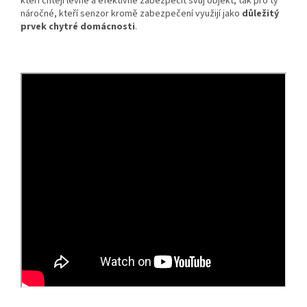
kteří chtějí levně a efektivně zabezpečit svůj objekt, tak pro ty
náročné, kteří senzor kromě zabezpečení využijí jako
důležitý
prvek chytré domácnosti
.