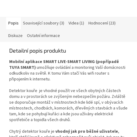
Popis
Související soubory (3)
Videa (1)
Hodnocení (23)
Diskuze
Ostatní informace
Detailní popis produktu
Mobilní aplikace SMART LIVE-SMART LIVING (popřípadě
TUYA SMART)
umožňuje ovládání a monitoring Vaší domácnosti
odkudkoliv na světě. K tomu Vám stačí Vás wifi router s
připojením k internetu.
Detektor kouře je vhodné použít ve všech obytných částech
domu a v prostorách se zvýšeným nebezpečím požáru. Zvláště
se doporučuje montáž v místnostech kde lidé spí, v obývacích
místnostech, chodbách, komorách, dřevěných stavbách a všude
tam, kde se pohybují kuřáci a kde jsou užívány elektrické
spotřebiče a topidla všech druhů.
Chytrý detektor kouře je
vhodný jak pro běžné uživatele
,