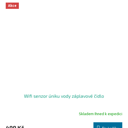
Akce
Wifi senzor úniku vody záplavové čidlo
Skladem Ihned k expedici
Průměrné
hodnocení
produktu
499 Kč