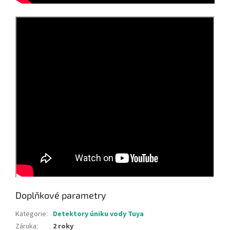
Doplňkové parametry
Kategorie
:
Detektory úniku vody Tuya
Záruka
:
2 roky