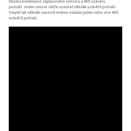
Ukázka kombinace záplavového senzoru a Wifi uzávěru
potrubí. Jeden senzor může uzavírat několik uzávěrů potrubí.
Stejně tak několik senzorů mohou ovládat jeden nebo více Wifi
uzávěrů potrubí.