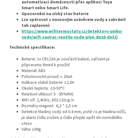
automatizaci domácnosti přes aplikaci Tuya
Smart nebo Smart Life.
Upozornění na nízký stav baterie
Lze spárovat s nouzovým uzávěrem vody a zabránit
tak zaplavení:
https://www.wifitermostaty.cz/detektory-uniku-
vody/wifi-zavirac-ventilu-voda-plyn-dn10-dn32/
Technické specifikace:
Baterie: 1x CR123A je součástí balení, zařízení je
připraveno ihned k použití
Materiál: ABS
Pohotovostní proud: ≤ 20uA
Indikace slabé baterie: ≤2,6V
Okolní teplota: -10-50°C
Relativní vlhkost: 5 - 95%RH)
WiFi síť: 2,4GHz, 802.11b/g/n
Rozměry magnet: 6,2 * 2,5 cm
Detekce hladiny vody od 0.4 mm, poté co je hladina nižší,
je alarm čidla zrušen a čidlo přejde opět do normálního
stavu
Váha: 100g