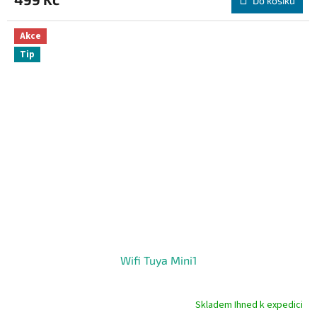
Do košíku
je
4,9
z
Akce
5
Tip
hvězdiček.
Wifi Tuya Mini1
Skladem Ihned k expedici
Průměrné