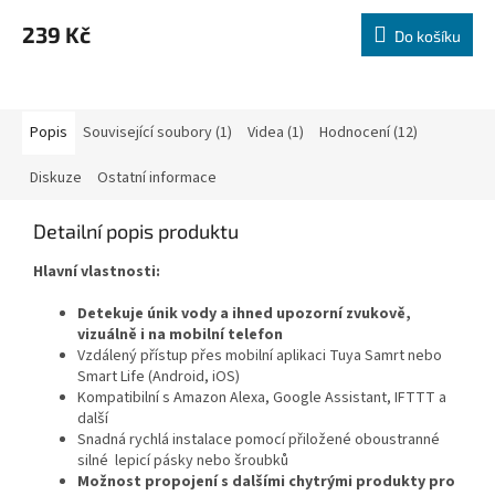
hodnocení
produktu
239 Kč
Do košíku
je
5,0
z
5
hvězdiček.
Popis
Související soubory (1)
Videa (1)
Hodnocení (12)
Diskuze
Ostatní informace
Detailní popis produktu
Hlavní vlastnosti:
Detekuje únik vody a ihned upozorní zvukově,
vizuálně i na mobilní telefon
Vzdálený přístup přes mobilní aplikaci Tuya Samrt nebo
Smart Life (Android, iOS)
Kompatibilní s Amazon Alexa, Google Assistant, IFTTT a
další
Snadná rychlá instalace pomocí přiložené oboustranné
silné lepicí pásky nebo šroubků
Možnost propojení s dalšími chytrými produkty pro