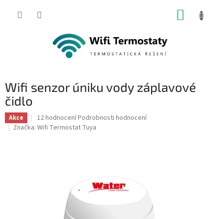
Přejít
NÁKUP
na
obsah
KOŠÍK
Wifi senzor úniku vody záplavové
čidlo
Průměrné
12 hodnocení
Podrobnosti hodnocení
Akce
hodnocení
Značka:
Wifi Termostat Tuya
produktu
je
4,8
z
5
hvězdiček.