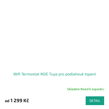
5
hvězdiček.
Wifi Termostat M2E Tuya pro podlahové topení
Skladem Ihned k expedici
Průměrné
hodnocení
produktu
1 299 Kč
od
DETAIL
je
5,0