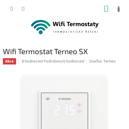
Přejít
NÁKUP
na
obsah
KOŠÍK
Wifi Termostat Terneo SX
Průměrné
8 hodnocení
Podrobnosti hodnocení
Značka:
Terneo
Akce
hodnocení
produktu
je
4,8
z
5
hvězdiček.