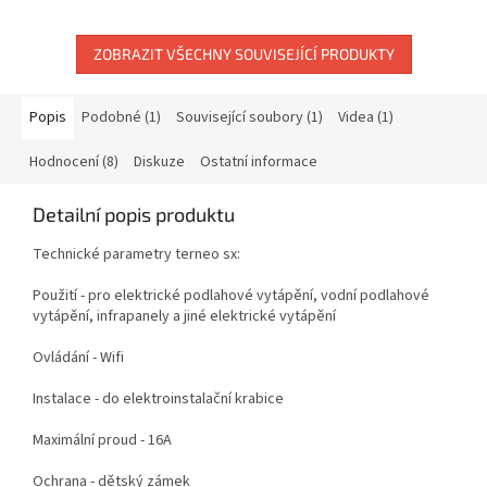
z
5
ZOBRAZIT VŠECHNY SOUVISEJÍCÍ PRODUKTY
hvězdiček.
Popis
Podobné (1)
Související soubory (1)
Videa (1)
Hodnocení (8)
Diskuze
Ostatní informace
Detailní popis produktu
Technické parametry terneo sx:
Použití - pro elektrické podlahové vytápění, vodní podlahové
vytápění, infrapanely a jiné elektrické vytápění
Ovládání - Wifi
Instalace - do elektroinstalační krabice
Maximální proud - 16A
Ochrana - dětský zámek