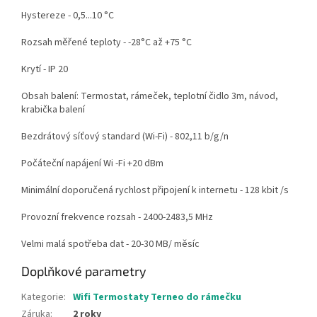
Hystereze - 0,5...10 °С
Rozsah měřené teploty - -28°C až +75 °С
Krytí - ІР 20
Obsah balení: Termostat, rámeček, teplotní čidlo 3m, návod,
krabička balení
Bezdrátový síťový standard (Wi-Fi) - 802,11 b/g/n
Počáteční napájení Wi -Fi +20 dBm
Minimální doporučená rychlost připojení k internetu - 128 kbit /s
Provozní frekvence rozsah - 2400-2483,5 MHz
Velmi malá spotřeba dat - 20-30 MB/ měsíc
Doplňkové parametry
Kategorie
:
Wifi Termostaty Terneo do rámečku
Záruka
:
2 roky