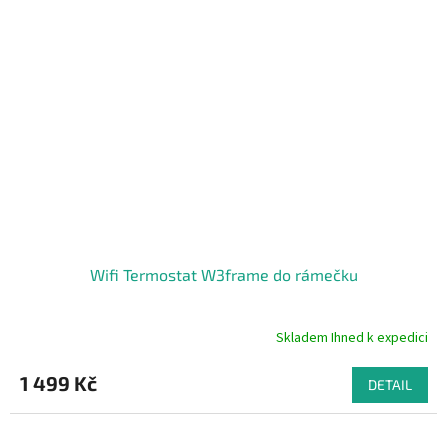
Wifi Termostat W3frame do rámečku
Skladem Ihned k expedici
Průměrné
hodnocení
produktu
1 499 Kč
DETAIL
je
5,0
z