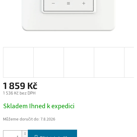
1 859 Kč
1 536 Kč bez DPH
Měrná
Skladem Ihned k expedici
cena:
Můžeme doručit do:
7.8.2026