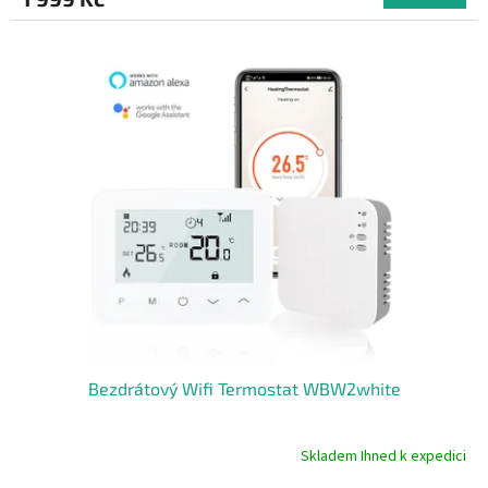
je
4,8
z
5
hvězdiček.
Bezdrátový Wifi Termostat WBW2white
Skladem Ihned k expedici
Průměrné
hodnocení