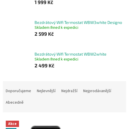
1 999 Kč
Bezdrátový Wifi Termostat WBW3white Designo
Skladem Ihned k expedici
2 599 Kč
Bezdrátový Wifi Termostat WBW2white
Skladem Ihned k expedici
2 499 Kč
Ř
a
Doporučujeme
Nejlevnější
Nejdražší
Nejprodávanější
z
e
Abecedně
n
í
V
p
Akce
ý
r