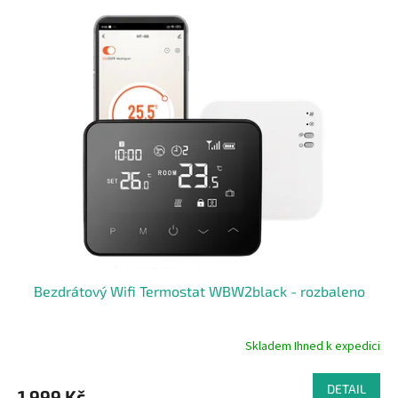
z
5
hvězdiček.
Bezdrátový Wifi Termostat WBW2black - rozbaleno
Skladem Ihned k expedici
Průměrné
hodnocení
produktu
DETAIL
1 999 Kč