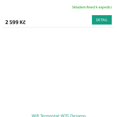
Skladem Ihned k expedici
Průměrné
hodnocení
produktu
DETAIL
2 599 Kč
je
5,0
z
5
hvězdiček.
Wifi Termostat W7G Designo