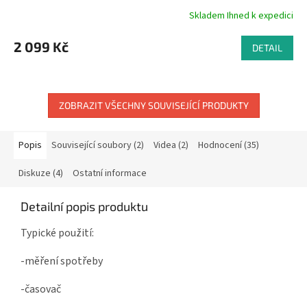
Skladem Ihned k expedici
Průměrné
hodnocení
produktu
2 099 Kč
DETAIL
je
4,8
z
5
ZOBRAZIT VŠECHNY SOUVISEJÍCÍ PRODUKTY
hvězdiček.
Popis
Související soubory (2)
Videa (2)
Hodnocení (35)
Diskuze (4)
Ostatní informace
Detailní popis produktu
Typické použití:
-měření spotřeby
-časovač