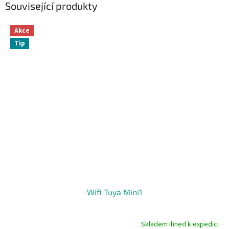
Související produkty
Akce
Tip
Wifi Tuya Mini1
Skladem Ihned k expedici
Průměrné