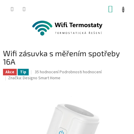
Přejít
NÁKUP
na
obsah
KOŠÍK
Wifi zásuvka s měřením spotřeby
16A
Průměrné
35 hodnocení
Podrobnosti hodnocení
Akce
Tip
hodnocení
Značka:
Designo Smart Home
produktu
je
4,7
z
5
hvězdiček.