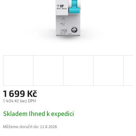
1 699 Kč
1 404 Kč bez DPH
Měrná
Skladem Ihned k expedici
cena:
Můžeme doručit do:
11.8.2026