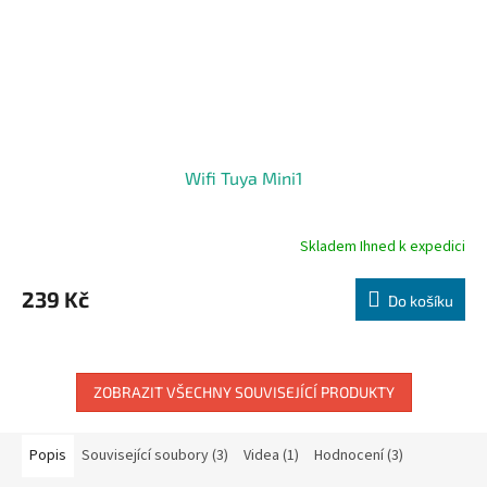
Wifi Tuya Mini1
Skladem Ihned k expedici
Průměrné
hodnocení
produktu
239 Kč
Do košíku
je
5,0
z
5
hvězdiček.
ZOBRAZIT VŠECHNY SOUVISEJÍCÍ PRODUKTY
Popis
Související soubory (3)
Videa (1)
Hodnocení (3)