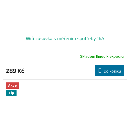
Wifi zásuvka s měřením spotřeby 16A
Skladem Ihned k expedici
Průměrné
hodnocení
produktu
289 Kč
Do košíku
je
4,7
z
Akce
5
Tip
hvězdiček.