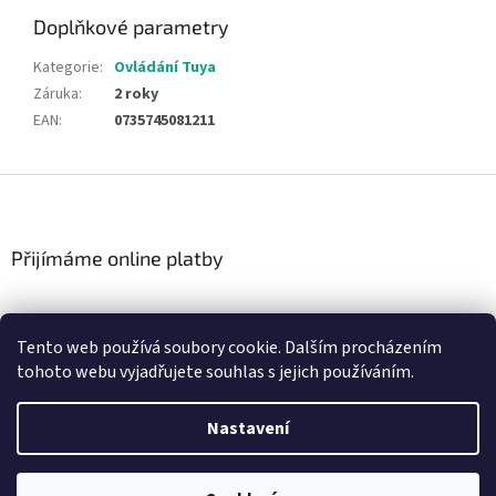
Doplňkové parametry
Kategorie
:
Ovládání Tuya
Záruka
:
2 roky
EAN
:
0735745081211
Z
á
p
a
Přijímáme online platby
t
í
Tento web používá soubory cookie. Dalším procházením
tohoto webu vyjadřujete souhlas s jejich používáním.
Vytvořil Shoptet
Nastavení
Copyright 2026
Wifi Termostaty
. Všechna práva vyhrazena.