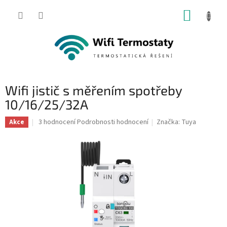
Přejít
NÁKUP
na
obsah
KOŠÍK
Wifi jistič s měřením spotřeby
10/16/25/32A
Průměrné
3 hodnocení
Podrobnosti hodnocení
Značka:
Tuya
Akce
hodnocení
produktu
je
5,0
z
5
hvězdiček.