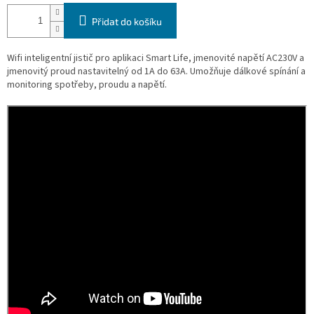
Přidat do košíku
Wifi inteligentní jistič pro aplikaci Smart Life, jmenovité napětí AC230V a
jmenovitý proud nastavitelný od 1A do 63A. Umožňuje dálkové spínání a
monitoring spotřeby, proudu a napětí.