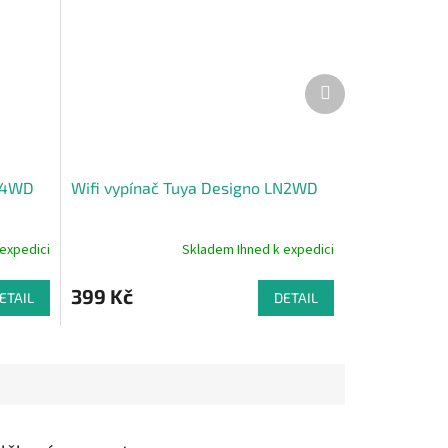
Další
produkt
LN4WD
Wifi vypínač Tuya Designo LN2WD
expedici
Skladem Ihned k expedici
Průměrné
hodnocení
produktu
399 Kč
ETAIL
DETAIL
je
5,0
z
5
hvězdiček.