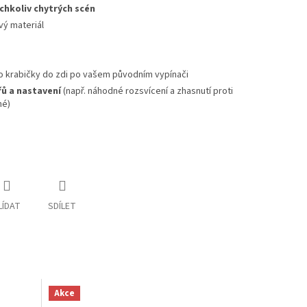
chkoliv chytrých scén
vý materiál
do krabičky do zdi po vašem původním vypínači
ů a nastavení
(např. náhodné rozsvícení a zhasnutí proti
né)
LÍDAT
SDÍLET
Akce