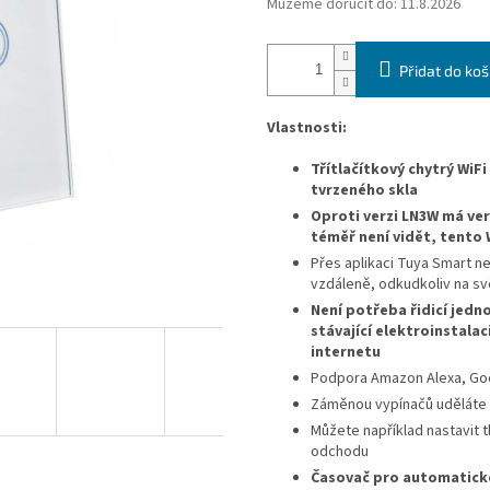
Můžeme doručit do:
11.8.2026
Přidat do koš
Vlastnosti:
Třítlačítkový chytrý WiF
tvrzeného skla
Oproti verzi LN3W má ve
téměř není vidět, tento 
Přes aplikaci
Tuya Smart
ne
vzdáleně, odkudkoliv na s
Není potřeba řidicí jedn
stávající elektroinstalac
internetu
Podpora Amazon Alexa, Goog
Záměnou vypínačů uděláte
Můžete například nastavit t
odchodu
Časovač pro automatické