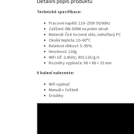
Detailní popis produktu
Technické specifikace:
Pracovní napětí: 110–250V 50/60Hz
Zatížení: 0W-300W na jeden okruh
Materiál: Čiré tvrzené sklo, nehořlavý PC
Okolní teplota: 10–60°C
Relativní vlhkost: 5–95%
Hmotnost: 120g
WiFi síť: 2,4GHz, 802.11b/g/n
Rozměry vypínače: 86 × 86 × 33 mm
V balení naleznete:
Wifi vypínač
Manuál v češtině
šroubky