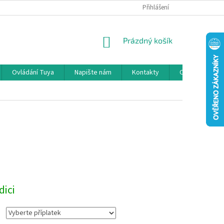
GDPR
INFORMACE O OBJEDNÁVCE / VRÁCENÍ ZBOŽÍ / ODSTOUPENÍ
Přihlášení
NÁKUPNÍ
Prázdný košík
KOŠÍK
Ovládání Tuya
Napište nám
Kontakty
O nás
N
dici