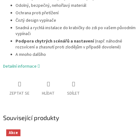
Odolný, bezpečný, nehořlavý materiál
Ochrana proti přetížení
Čistý design vypínače
Snadná a rychlá instalace do krabičky do zdi po vašem původním
vypínači
Podpora chytrých scénářů a nastavení
(např. náhodné
rozsvícení a zhasnutí proti zlodějům v případě dovolené)
A mnoho dalšího
Detailní informace
ZEPTAT SE
HLÍDAT
SDÍLET
Související produkty
Akce