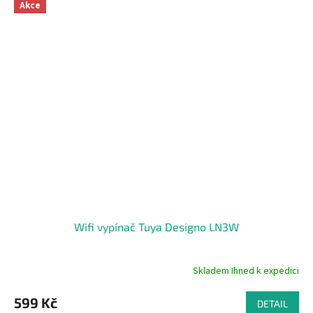
z
Akce
5
hvězdiček.
Wifi vypínač Tuya Designo LN3W
Skladem Ihned k expedici
Průměrné
hodnocení
produktu
599 Kč
DETAIL
je