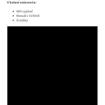
V balení naleznete:
Wifi vypínač
Manuál v češtině
šroubky