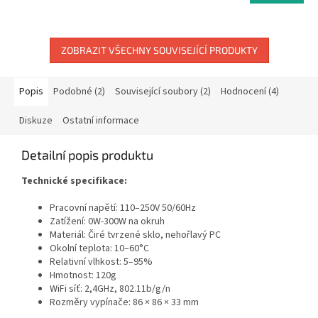
5,0
z
5
ZOBRAZIT VŠECHNY SOUVISEJÍCÍ PRODUKTY
hvězdiček.
Popis
Podobné (2)
Související soubory (2)
Hodnocení (4)
Diskuze
Ostatní informace
Detailní popis produktu
Technické specifikace:
Pracovní napětí: 110–250V 50/60Hz
Zatížení: 0W-300W na okruh
Materiál: Čiré tvrzené sklo, nehořlavý PC
Okolní teplota: 10–60°C
Relativní vlhkost: 5–95%
Hmotnost: 120g
WiFi síť: 2,4GHz, 802.11b/g/n
Rozměry vypínače: 86 × 86 × 33 mm