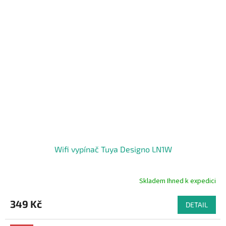
Wifi vypínač Tuya Designo LN1W
Skladem Ihned k expedici
Průměrné
hodnocení
produktu
349 Kč
DETAIL
je
5,0