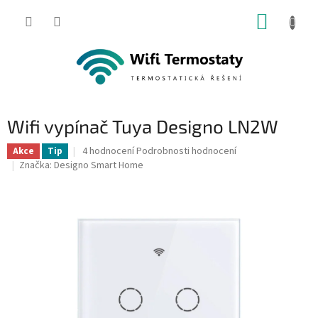
Přejít
NÁKUP
na
obsah
KOŠÍK
Wifi vypínač Tuya Designo LN2W
Průměrné
4 hodnocení
Podrobnosti hodnocení
Akce
Tip
hodnocení
Značka:
Designo Smart Home
produktu
je
4,8
z
5
hvězdiček.