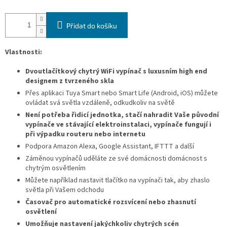
Přidat do košíku
Vlastnosti:
Dvoutlačítkový chytrý WiFi vypínač s luxusním high end
designem z tvrzeného skla
Přes aplikaci
Tuya Smart
nebo Smart Life
(Android, iOS) můžete
ovládat svá světla vzdáleně, odkudkoliv na světě
Není potřeba řidicí jednotka, stačí nahradit Vaše původní
vypínače ve stávající elektroinstalaci, vypínače fungují i
při výpadku routeru nebo internetu
Podpora Amazon Alexa, Google Assistant, IFTTT a další
Záměnou vypínačů uděláte ze své domácnosti domácnost s
chytrým osvětlením
Můžete například nastavit tlačítko na vypínači tak, aby zhaslo
světla při Vašem odchodu
Časovač pro automatické rozsvícení nebo zhasnutí
osvětlení
Umožňuje nastavení jakýchkoliv chytrých scén