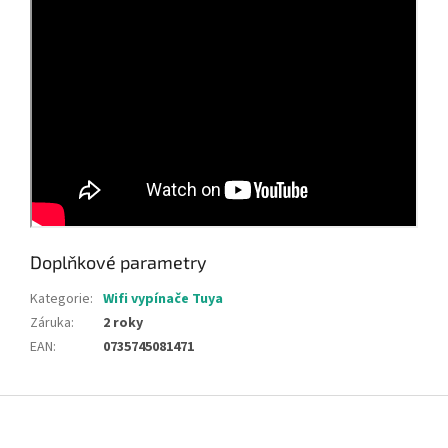
Doplňkové parametry
Kategorie
:
Wifi vypínače Tuya
Záruka
:
2 roky
EAN
:
0735745081471
Z
á