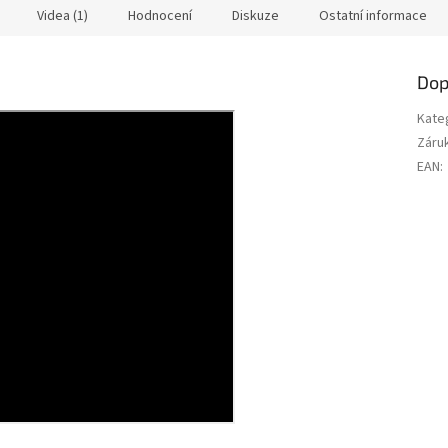
ek.
hvězdiček.
Videa (1)
Hodnocení
Diskuze
Ostatní informace
Dop
Kate
Záru
EAN
: