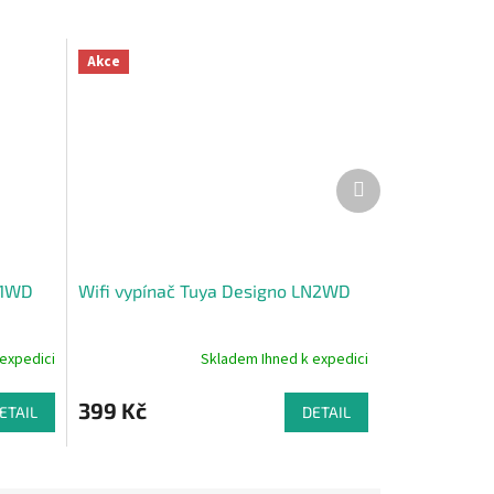
Akce
Další
produkt
N1WD
Wifi vypínač Tuya Designo LN2WD
expedici
Skladem Ihned k expedici
Průměrné
hodnocení
produktu
399 Kč
ETAIL
DETAIL
je
5,0
z
5