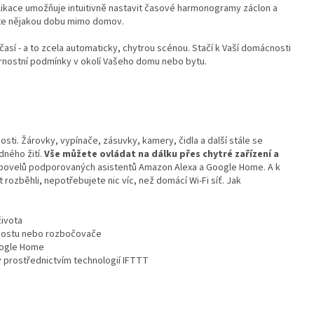
plikace umožňuje intuitivně nastavit časové harmonogramy záclon a
jste nějakou dobu mimo domov.
sí - a to zcela automaticky, chytrou scénou. Stačí k Vaší domácnosti
ětrnostní podmínky v okolí Vašeho domu nebo bytu.
sti. Žárovky, vypínače, zásuvky, kamery, čidla a další stále se
ného žití.
Vše můžete ovládat na dálku přes chytré zařízení a
 povelů podporovaných asistentů Amazon Alexa a Google Home. A k
rozběhli, nepotřebujete nic víc, než domácí Wi-Fi síť. Jak
života
 mostu nebo rozbočovače
oogle Home
y prostřednictvím technologií IFTTT