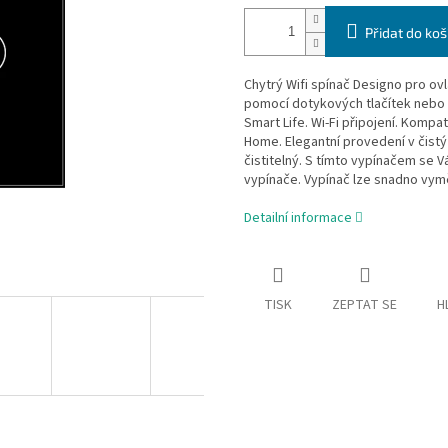
Přidat do koš
Chytrý Wifi spínač Designo pro ov
pomocí dotykových tlačítek nebo 
Smart Life. Wi-Fi připojení. Komp
Home. Elegantní provedení v čistý 
čistitelný. S tímto vypínačem se 
vypínače. Vypínač lze snadno vyměn
Detailní informace
TISK
ZEPTAT SE
H