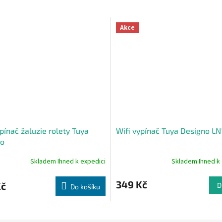
Akce
pínač žaluzie rolety Tuya
Wifi vypínač Tuya Designo L
no
Skladem Ihned k expedici
Skladem Ihned k 
né
Průměrné
ní
hodnocení
u
produktu
349 Kč
Kč
D
Do košíku
je
5,0
z
5