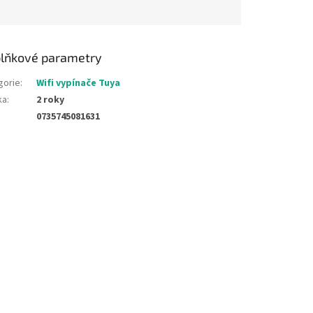
hvězdiček.
lňkové parametry
gorie
:
Wifi vypínače Tuya
ka
:
2 roky
0735745081631