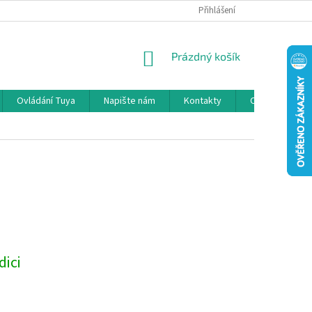
GDPR
INFORMACE O OBJEDNÁVCE / VRÁCENÍ ZBOŽÍ / ODSTOUPENÍ
Přihlášení
NÁKUPNÍ
Prázdný košík
KOŠÍK
Ovládání Tuya
Napište nám
Kontakty
O nás
N
dici