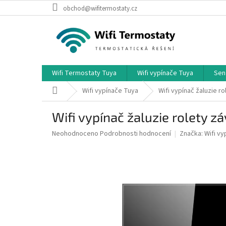
Přejít
obchod@wifitermostaty.cz
na
obsah
Wifi Termostaty Tuya
Wifi vypínače Tuya
Sen
Domů
Wifi vypínače Tuya
Wifi vypínač žaluzie r
Wifi vypínač žaluzie rolety z
Průměrné
Neohodnoceno
Podrobnosti hodnocení
Značka:
Wifi vy
hodnocení
produktu
je
0,0
z
5
hvězdiček.