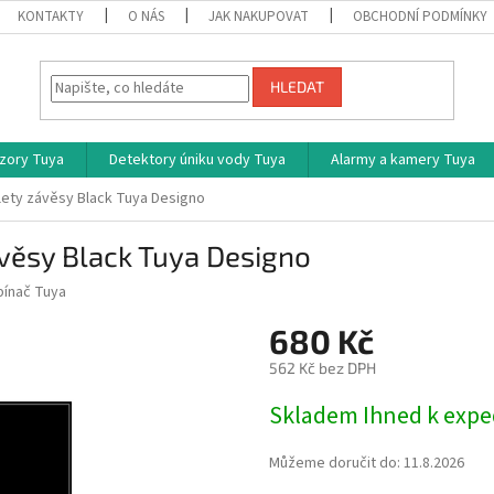
KONTAKTY
O NÁS
JAK NAKUPOVAT
OBCHODNÍ PODMÍNKY
HLEDAT
zory Tuya
Detektory úniku vody Tuya
Alarmy a kamery Tuya
olety závěsy Black Tuya Designo
ávěsy Black Tuya Designo
pínač Tuya
680 Kč
562 Kč bez DPH
Měrná
Skladem Ihned k expe
cena:
Můžeme doručit do:
11.8.2026