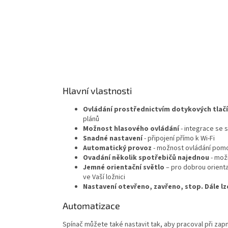
Hlavní vlastnosti
Ovládání prostřednictvím dotykových tlač
plánů
Možnost hlasového ovládání
- integrace se
Snadné nastavení
- připojení přímo k Wi-Fi
Automatický provoz
- možnost ovládání po
Ovadání několik spotřebičů najednou
- mož
Jemné orientační světlo
– pro dobrou orienta
ve Vaší ložnici
Nastavení otevřeno, zavřeno, stop. Dále lz
Automatizace
Spínač můžete také nastavit tak, aby pracoval při zap