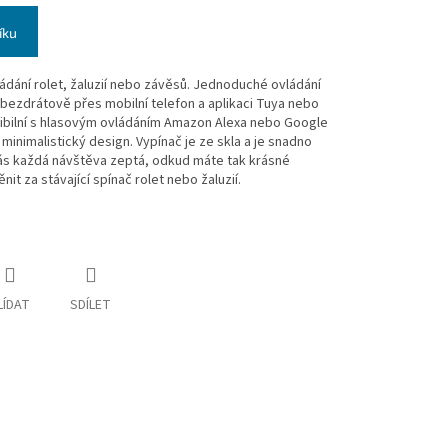
íku
ládání rolet, žaluzií nebo závěsů. Jednoduché ovládání
bezdrátově přes mobilní telefon a aplikaci Tuya nebo
atibilní s hlasovým ovládáním Amazon Alexa nebo Google
minimalistický design. Vypínač je ze skla a je snadno
Vás každá návštěva zeptá, odkud máte tak krásné
it za stávající spínač rolet nebo žaluzií.
LÍDAT
SDÍLET