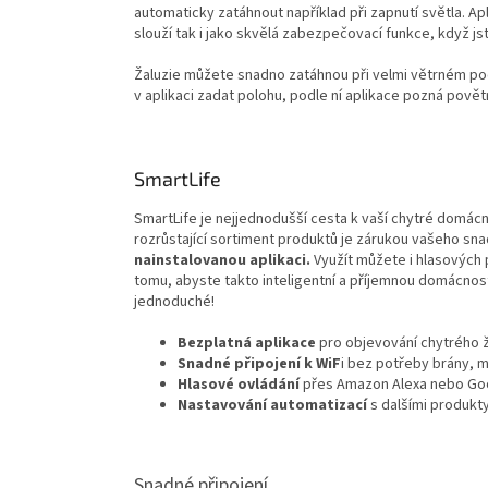
automaticky zatáhnout například při zapnutí světla. A
slouží tak i jako skvělá zabezpečovací funkce, když 
Žaluzie můžete snadno zatáhnou při velmi větrném poča
v aplikaci zadat polohu, podle ní aplikace pozná pov
SmartLife
SmartLife je nejjednodušší cesta k vaší chytré domácno
rozrůstající sortiment produktů je zárukou vašeho snad
nainstalovanou aplikaci.
Využít můžete i hlasových
tomu, abyste takto inteligentní a příjemnou domácnost 
jednoduché!
Bezplatná aplikace
pro objevování chytrého 
Snadné připojení k WiF
i bez potřeby brány,
Hlasové ovládání
přes Amazon Alexa nebo G
Nastavování automatizací
s dalšími produkt
Snadné připojení