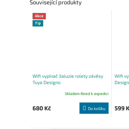
Související produkty
Akce
Tip
Wifi vypínač žaluzie rolety závěsy
Wifi vy
Tuya Designo
Desig
Skladem Ihned k expedici
Průměrné
Průměr
hodnocení
hodnoce
produktu
produkt
680 Kč
599 
Do košíku
je
je
5,0
5,0
z
z
5
5