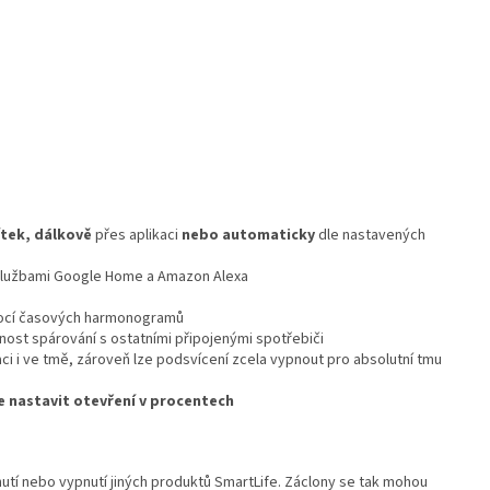
ítek, dálkově
přes aplikaci
nebo automaticky
dle nastavených
 službami Google Home a Amazon Alexa
mocí časových harmonogramů
nost spárování s ostatními připojenými spotřebiči
ci i ve tmě, zároveň lze podsvícení zcela vypnout pro absolutní tmu
e nastavit otevření v procentech
nutí nebo vypnutí jiných produktů SmartLife. Záclony se tak mohou