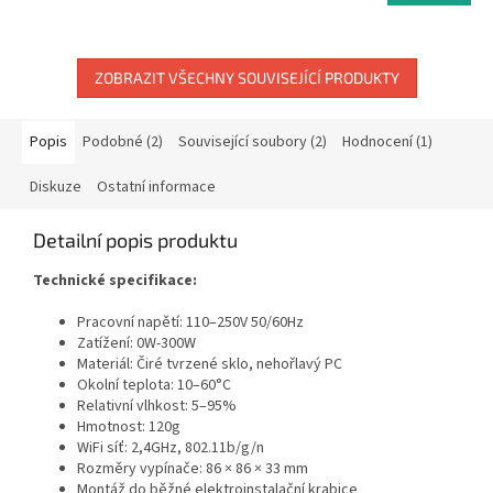
5,0
z
5
ZOBRAZIT VŠECHNY SOUVISEJÍCÍ PRODUKTY
hvězdiček.
Popis
Podobné (2)
Související soubory (2)
Hodnocení (1)
Diskuze
Ostatní informace
Detailní popis produktu
Technické specifikace:
Pracovní napětí: 110–250V 50/60Hz
Zatížení: 0W-300W
Materiál: Čiré tvrzené sklo, nehořlavý PC
Okolní teplota: 10–60°C
Relativní vlhkost: 5–95%
Hmotnost: 120g
WiFi síť: 2,4GHz, 802.11b/g/n
Rozměry vypínače: 86 × 86 × 33 mm
Montáž do běžné elektroinstalační krabice