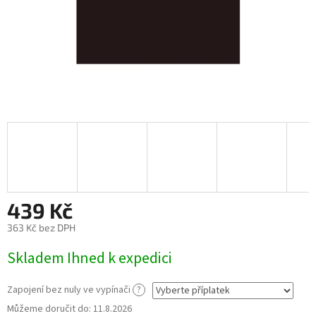
439 Kč
363 Kč
bez DPH
Měrná
Skladem Ihned k expedici
cena:
Zapojení bez nuly ve vypínači
?
Můžeme doručit do:
11.8.2026