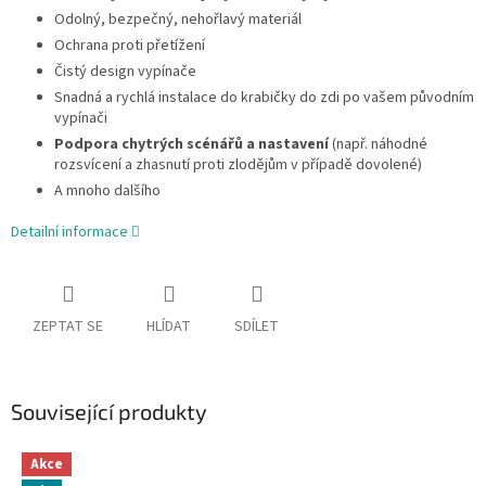
Odolný, bezpečný, nehořlavý materiál
Ochrana proti přetížení
Čistý design vypínače
Snadná a rychlá instalace do krabičky do zdi po vašem původním
vypínači
Podpora chytrých scénářů a nastavení
(např. náhodné
rozsvícení a zhasnutí proti zlodějům v případě dovolené)
A mnoho dalšího
Detailní informace
ZEPTAT SE
HLÍDAT
SDÍLET
Související produkty
Akce