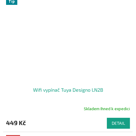
Tip
Wifi vypínač Tuya Designo LN2B
Skladem Ihned k expedici
Průměrné
hodnocení
produktu
449 Kč
DETAIL
je
5,0