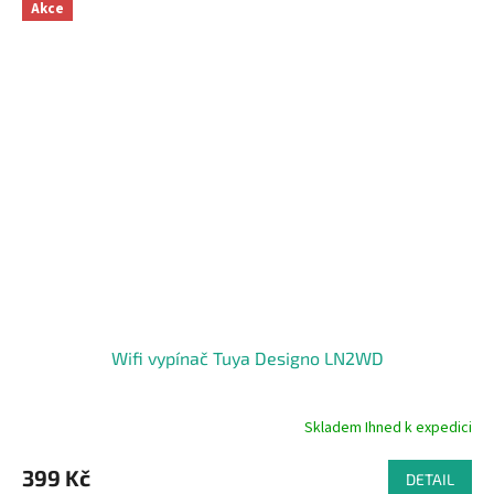
z
Akce
5
hvězdiček.
Wifi vypínač Tuya Designo LN2WD
Skladem Ihned k expedici
Průměrné
hodnocení
produktu
399 Kč
DETAIL
je