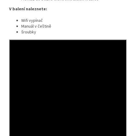
V balení naleznete:
Wifi vypínač
Manuál v češtině
šroubky