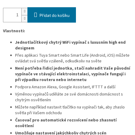
Přidat do košíku
Vlastnosti:
Jednotlačítkový chytrý WiFi vypínač s luxusním high end
designem
Přes aplikaci
Tuya Smart
nebo Smart Life
(Android, iOS) můžete
ovládat svá světla vzáleně, odkudkoliv na světe
Není potřeba řidicí jednotka, stačí nahradit Vaše původní
vypínače ve stávající elektroinstalaci, vypínače fungují i
při výpadku routeru nebo internetu
Podpora Amazon Alexa, Google Assistant, IFTTT a další
Výměnou vypínačů uděláte ze své domácnosti domácnost s
chytrým osvětlením
Můžete například nastavit tlačítko na vypínači tak, aby zhaslo
světla při Vašem odchodu
Časovač pro automatické rozsvícení nebo zhasnutí
osvětlení
Umožňuje nastavení jakýchkoliv chytrých scén