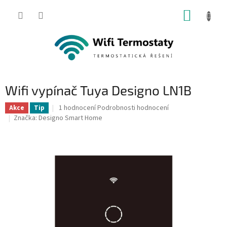
Přejít
NÁKUP
na
obsah
KOŠÍK
Wifi vypínač Tuya Designo LN1B
Průměrné
1 hodnocení
Podrobnosti hodnocení
Akce
Tip
hodnocení
Značka:
Designo Smart Home
produktu
je
5,0
z
5
hvězdiček.