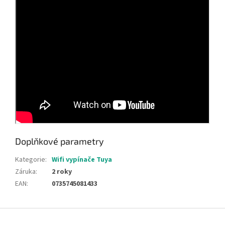
Doplňkové parametry
Kategorie
:
Wifi vypínače Tuya
Záruka
:
2 roky
EAN
:
0735745081433
Z
á