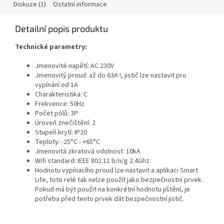
Diskuze (1)
Ostatní informace
Detailní popis produktu
Technické parametry:
Jmenovité napětí: AC 230V
Jmenovitý proud: až do 63A !, jistič lze nastavit pro
vypínání od 1A
Charakteristika: C
Frekvence: 50Hz
Počet pólů: 3P
Úroveň znečištění: 2
Stupeň krytí: IP20
Teploty: -25°C - +65°C
Jmenovitá zkratová odolnost: 10kA
Wifi standard: IEEE 802.11 b/n/g 2.4Ghz
Hodnotu vypínacího proud lze nastavit a aplikaci Smart
Life, toto relé tak nelze použít jako bezpečnostní prvek.
Pokud má být použit na konkrétní hodnotu jištění, je
potřeba před tento prvek dát bezpečnostní jistič.