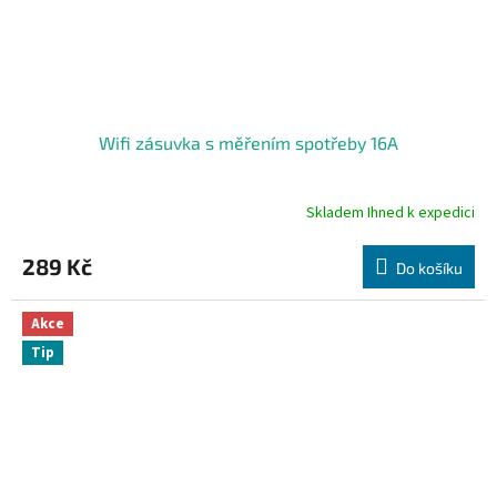
Wifi zásuvka s měřením spotřeby 16A
Skladem Ihned k expedici
Průměrné
hodnocení
produktu
289 Kč
Do košíku
je
4,7
z
Akce
5
Tip
hvězdiček.