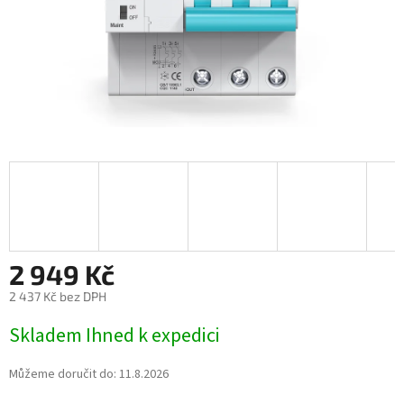
2 949 Kč
2 437 Kč bez DPH
Měrná
Skladem Ihned k expedici
cena:
Můžeme doručit do:
11.8.2026