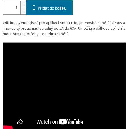
Přidat do košíku
Wifi inteligentní jistič pro aplikaci Smart Life, jmenovité napětí AC230V a
jmenovitý proud nastavitelný od 1A do 63A. Umožňuje dálkové spínání a
monitoring spotřeby, proudu a napětí.