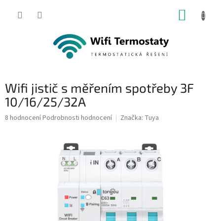
Přejít
NÁKUP
na
obsah
KOŠÍK
Wifi jistič s měřením spotřeby 3F
10/16/25/32A
Průměrné
8 hodnocení
Podrobnosti hodnocení
Značka:
Tuya
hodnocení
produktu
je
5,0
z
5
hvězdiček.