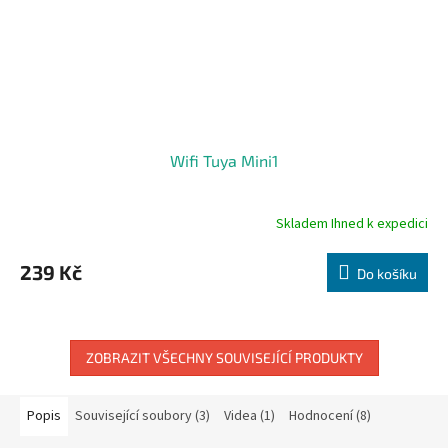
Wifi Tuya Mini1
Skladem Ihned k expedici
Průměrné
hodnocení
produktu
239 Kč
Do košíku
je
5,0
z
5
hvězdiček.
ZOBRAZIT VŠECHNY SOUVISEJÍCÍ PRODUKTY
Popis
Související soubory (3)
Videa (1)
Hodnocení (8)