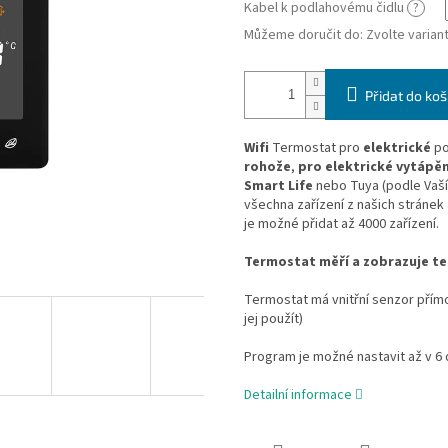
Kabel k podlahovému čidlu
?
Můžeme doručit do:
Zvolte varian
Přidat do koš
Wifi
Termostat pro
elektrické
po
rohože
,
pro elektrické vytápěn
Smart Life
nebo Tuya (podle Vaší 
všechna zařízení z našich stránek 
je možné přidat až 4000 zařízení.
Termostat měří a zobrazuje te
Termostat má vnitřní senzor přím
jej použít)
Program je možné nastavit až v 6
Detailní informace