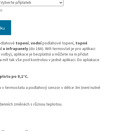
tu
íku
dlahové
topení
,
vodní
podlahové topení,
topné
í a infrapanely
(do 16A). Wifi termostat je pro aplikaci
volby), aplikace je bezplatná a můžete na ni přidat
a mít tak vše pod kontrolou v jedné aplikaci. Do apliakace
plotu po 0,1°C.
o v termostatu a podlahový senzor v délce 3m (není nutné
 denních změnách s různou teplotou.