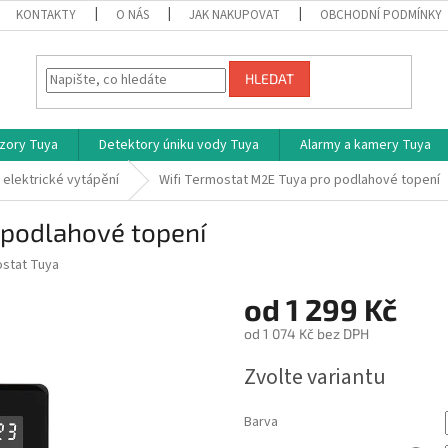
KONTAKTY
O NÁS
JAK NAKUPOVAT
OBCHODNÍ PODMÍNKY
HLEDAT
zory Tuya
Detektory úniku vody Tuya
Alarmy a kamery Tuya
 elektrické vytápění
Wifi Termostat M2E Tuya pro podlahové topení
 podlahové topení
ostat Tuya
od
1 299 Kč
od
1 074 Kč
bez DPH
Měrná
Zvolte variantu
cena:
Barva