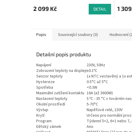
hodnocení
hodnoce
produktu
produkt
2 099 Kč
1 309
DETAIL
je
je
4,8
4,5
z
z
5
5
Popis
Související soubory (3)
Hodnocení (2
hvězdiček.
hvězdič
Detailní popis produktu
Napájení
230V, 50Hz
Zobrazení teploty na displeji
±0.1ºC
Senzor teploty
1x NTC vestavěný a 1x ext
Hystereze
0.5°C až 5°C
Spotřeba
<0.3W
Maximální zatížení kontaktu
16A (až 3600W)
Nastavení teploty
5 ºC - 35 °C v továrním na
Okolní prostředí
5-70°C
Výstup
Napěťové relé, 230V
Krytí
Určeno pro normální pros
Program
Týdenní 5+2, 6+1 nebo 7,
Dětský zámek
Ano