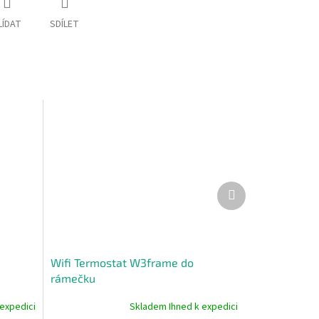
LÍDAT
SDÍLET
Další
produkt
Wifi Termostat W3frame do
rámečku
expedici
Skladem Ihned k expedici
Průměrné