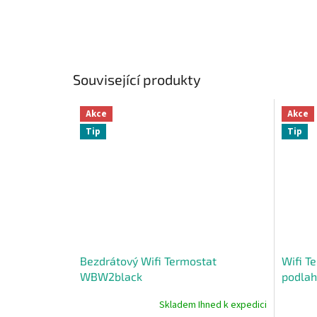
Související produkty
Akce
Akce
Tip
Tip
Bezdrátový Wifi Termostat
Wifi T
WBW2black
podlah
Skladem Ihned k expedici
Průměrné
Průměr