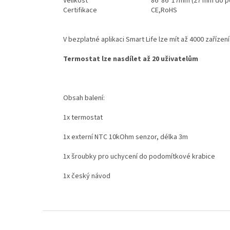
Velikost
86*86*17mm (27 mm do p
Certifikace
CE,RoHS
V bezplatné aplikaci Smart Life lze mít až 4000 zařízení
Termostat lze nasdílet až 20 uživatelům
Obsah balení:
1x termostat
1x externí NTC 10kOhm senzor, délka 3m
1x šroubky pro uchycení do podomítkové krabice
1x český návod
Z
á