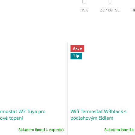
TISK
ZEPTAT SE
H
Akce
Tip
ermostat W3 Tuya pro
Wifi Termostat W3black s
ové topení
podlahovým čidlem
Skladem Ihned k expedici
Skladem Ihned k 
né
Průměrné