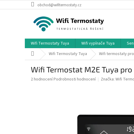
Přejít
obchod@wifitermostaty.cz
na
obsah
Wifi Termostaty Tuya
Wifi vypínače Tuya
Sen
Domů
Wifi Termostaty Tuya
Wifi termostaty pro
Wifi Termostat M2E Tuya pro
Průměrné
2 hodnocení
Podrobnosti hodnocení
Značka:
Wifi Term
hodnocení
produktu
je
5,0
z
5
hvězdiček.