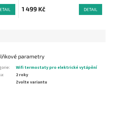
hodnocení
produktu
1 499 Kč
ETAIL
DETAIL
je
5,0
z
5
hvězdiček.
lňkové parametry
gorie
:
Wifi termostaty pro elektrické vytápění
ka
:
2 roky
Zvolte variantu