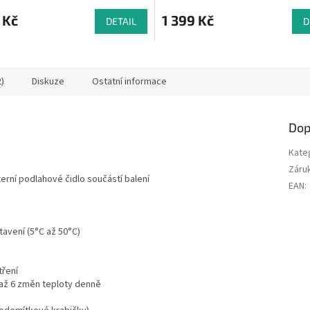
ní
hodnocení
u
produktu
 Kč
1 399 Kč
DETAIL
D
je
4,9
z
5
)
Diskuze
Ostatní informace
ek.
hvězdiček.
Dop
Kate
Záru
erní podlahové čidlo součástí balení
EAN
:
stavení (5°C až 50°C)
tření
 až 6 změn teploty denně