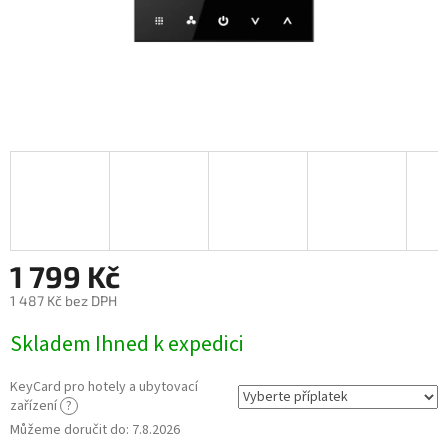
1 799 Kč
1 487 Kč
bez DPH
Měrná
Skladem Ihned k expedici
cena:
KeyCard pro hotely a ubytovací
zařízení
?
Můžeme doručit do:
7.8.2026