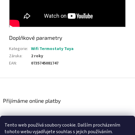
Doplňkové parametry
Kategorie
:
Wifi Termostaty Tuya
Záruka
:
2 roky
EAN
:
0735745081747
Z
á
p
a
Přijímáme online platby
t
í
Tento web používá soubory cookie. Dalším procházením
tohoto webu vyjadřujete souhlas s jejich používáním.