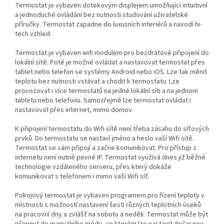
Termostat je vybaven dotekovým displejem umožňující intuitivní
a jednoduché ovládání bez nutnosti studování uživatelské
příručky.
Termostat zapadne do luxusních interiérů a navodí hi-
tech vzhled.
Termostat je vybaven wifi modulem pro bezdrátové připojení do
lokální sítě. Poté je možné ovládat a nastavovat termostat přes
tablet nebo telefon se systémy Android nebo iOS. Lze tak měnit
teplotu bez nutnosti vstávat a chodit k termostatu. Lze
provozovat i více termostatů na jedné lokální síti a na jednom
tabletu nebo telefonu. Samozřejmě lze termostat ovládat i
nastavovat přes internet, mimo domov.
K připojení termostatu do Wifi sítě není třeba zásahu do síťových
prvků. Do termostatu se nastaví jméno a heslo vaší Wifi sítě.
Termostat se sám připojí a začne komunikovat. Pro přístup z
internetu není nutné pevné IP. Termostat využívá dnes již běžné
technologie vzdáleného serveru, přes který dokáže
komunikovat s telefonem i mimo vaší Wifi síť.
Pokojový termostat je vybaven programem pro řízení teploty v
místnosti s možností nastavení šesti různých teplotních úseků
na pracovní dny a zvlášť na sobotu a neděli. Termostat může být