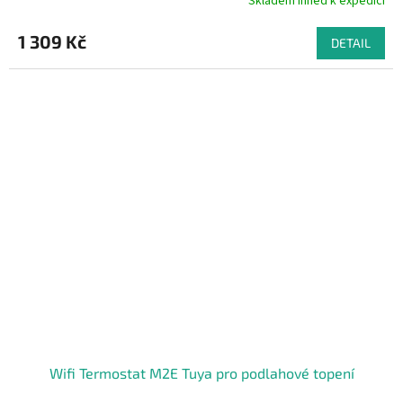
Skladem Ihned k expedici
Průměrné
hodnocení
produktu
1 309 Kč
DETAIL
je
4,5
z
5
hvězdiček.
Wifi Termostat M2E Tuya pro podlahové topení