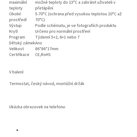
maximální
možné teploty do 23°C a zabránit uživateli v
teploty
přetápění
Okolní
5-70°C (ochrana před vysokou teplotou 20°C až
prostředí
70°C)
Výstup
Podle schématu, je ve fotografiích produktu
Krytí
Určeno pro normální prostření
Program
Týdenní 5+2, 6+1 nebo 7
Dětský zámek
Ano
Velikost
86*86*17mm
Certifikace
CE,RoHS
V balení:
Termostat, český návod, montážní držák
Ukázka obrazovek na telefonu: