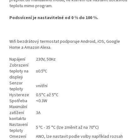
přepnut do manuálního módu, ve kterém lze nastavit dočasnou
teplotu mimo program.
Podsvícení je nastavitelné od 0 % do 100 %.
Wifi bezdrátový termostat podporuje Android, iOS, Google
Home a Amazon Alexa.
Napájení
230V, 50Hz
Zobrazení
teploty na
±0.5ºC
displeji
Senzor
vnitřní
teploty
Hystereze
0.5°C až 5°C
Spotřeba
<0.3W
Maximální
zatížení
3A
kontaktu
Nastavení
5 ºC - 35 °C (lze změnit až na 70°C)
teploty
Omezení
ANO, lze nastavit podle volby například rozsah