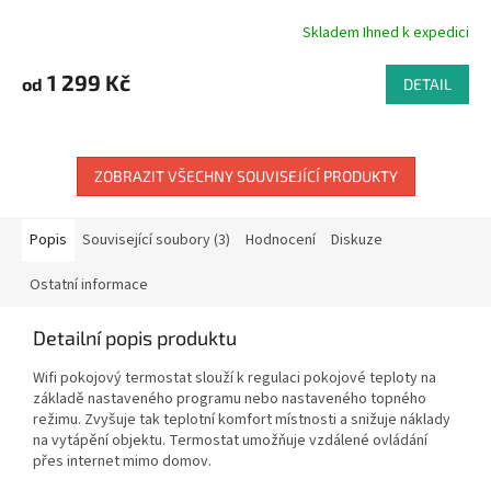
Skladem Ihned k expedici
Průměrné
hodnocení
produktu
1 299 Kč
od
DETAIL
je
5,0
z
5
ZOBRAZIT VŠECHNY SOUVISEJÍCÍ PRODUKTY
hvězdiček.
Popis
Související soubory (3)
Hodnocení
Diskuze
Ostatní informace
Detailní popis produktu
Wifi pokojový termostat slouží k regulaci pokojové teploty na
základě nastaveného programu nebo nastaveného topného
režimu. Zvyšuje tak teplotní komfort místnosti a snižuje náklady
na vytápění objektu. Termostat umožňuje vzdálené ovládání
přes internet mimo domov.