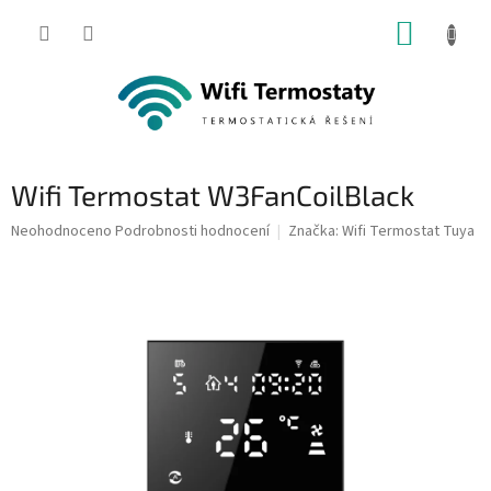
Přejít
NÁKUP
na
obsah
KOŠÍK
Wifi Termostat W3FanCoilBlack
Průměrné
Neohodnoceno
Podrobnosti hodnocení
Značka:
Wifi Termostat Tuya
hodnocení
produktu
je
0,0
z
5
hvězdiček.