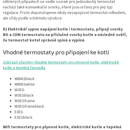
některých případech se vedle svorek pro jednoduchý termostat
nachází také komunikační svorky, které jsou určeny pro jiný typ
regulace. Proto doporučujeme nikdy nezapojovat termostat odhadem,
ale vždy podle schématu výrobce.
D) Elektrikář vypne napájení kotle i termostatu, připojí svorky
NO a COM termostatu na příslušné svorky kotle a následně ověří,
že termostat kotel správně spíná a vypíná.
Vhodné termostaty pro připojení ke kotli
Zobrazit všechny vhodné termostaty pro plynové kotle, elektrické
kotle a tepelná čerpadla
WBW2black
WBW2white
W3EG
W3EGblack
W3EGframe
W3EGframeblack
E3EG
E3EGblack
Wifi termostaty pro plynové kotle, elektrické kotle a tepelná