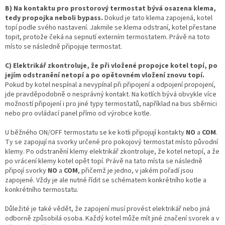
B) Na kontaktu pro prostorový termostat bývá osazena klema,
tedy propojka neboli bypass.
Dokud je tato klema zapojená, kotel
topí podle svého nastavení. Jakmile se klema odstraní, kotel přestane
topit, protože čeká na sepnutí externím termostatem. Právě na toto
místo se následně připojuje termostat.
C) Elektrikář zkontroluje, že při vložené propojce kotel topí, po
jejím odstranění netopí a po opětovném vložení znovu topí.
Pokud by kotel nespínal a nevypínal při připojení a odpojení propojení,
jde pravděpodobně o nesprávný kontakt. Na kotlích bývá obvykle více
možností připojení i pro jiné typy termostatů, například na bus sběrnici
nebo pro ovládací panel přímo od výrobce kotle.
U běžného ON/OFF termostatu se ke kotli připojují kontakty
NO
a
COM
.
Ty se zapojují na svorky určené pro pokojový termostat místo původní
klemy. Po odstranění klemy elektrikář zkontroluje, že kotel netopí, a že
po vrácení klemy kotel opět topí. Právě na tato místa se následně
připojí svorky
NO
a
COM
, přičemž je jedno, v jakém pořadí jsou
zapojené. Vždy je ale nutné řídit se schématem konkrétního kotle a
konkrétního termostatu.
Důležité je také vědět, že zapojení musí provést elektrikář nebo jiná
odborně způsobilá osoba. Každý kotel může mít jiné značení svorek a v