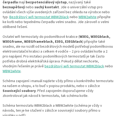
čerpadla
mají
bezpotenciálový výstup
, nazývaný také
beznapěťový
nebo
suchý kontakt
. Jde o univerzální vstup pro
ovládání všech výše uvedených zařízení bez ohledu na výrobce nebo
typ.
Bezdrátový wifi termostat WBW2black
nebo
WBW2white
připojíte
ke kotli nebo tepelnému čerpadlu velmi snadno. Jde zároveň o velmi
oblíbené řešení.
Ostatní wifi termostaty do podomítkové krabice (
W3EG, W3EGblack,
W3EGframe, W3EGframeblack, E3EG, E3EGblack
) připojíte také
snadno, ale na rozdíl od bezdrátových modelů potřebují podomítkovou
elektroinstalační krabici a celkem 4 vodiče – 2 pro ovládání kotle a 2
pro napájení. Pro instalaci podomítkových termostatů je tak často
potřeba drobná elektrikářská úprava. Pokud ji dělat nechcete,
vhodným řešením je právě
bezdrátový wifi termostat WBW2black
nebo
WBW2white
.
Schéma zapojení i manuál najdete vždy přímo u konkrétního termostatu
na našem e-shopu, a to buď v popisu produktu, nebo v záložce
Související soubory
. Před zapojením doporučujeme vždy
zkontrolovat jak návod k termostatu, tak schéma kotle.
Schéma termostatu WBW2black a WBW2white (schéma je vždy v
návodu, ten je ke stažení v záložce související soubory přímo u
výrobku v pdf):