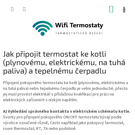
Přejít
NÁKUP
na
obsah
KOŠÍK
Jak připojit termostat ke kotli
(plynovému, elektrickému, na tuhá
paliva) a tepelnému čerpadlu
Připojení pokojového termostatu ke kotli (plynovému, elektrickému a
na tuhá paliva) nebo tepelnému čerpadlu je velmi jednoduché, přesto
jej musí provést elektrikář s příslušnou kvalifikací pro práci na
elektrických zařízeních s nízkým napětím.
A) Vyhledání správného kontaktu v elektrickém schématu kotle.
Svorky pro připojení pokojového ON/OFF termostatu bývají podle
výrobce označené různě, často například jako pokojový termostat,
room thermostat, RT, TA nebo podobně.