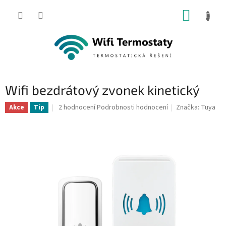
Přejít
NÁKUP
na
obsah
KOŠÍK
Wifi bezdrátový zvonek kinetický
Průměrné
2 hodnocení
Podrobnosti hodnocení
Značka:
Tuya
Akce
Tip
hodnocení
produktu
je
3,5
z
5
hvězdiček.