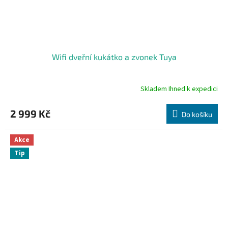
Wifi dveřní kukátko a zvonek Tuya
Skladem Ihned k expedici
Průměrné
hodnocení
produktu
2 999 Kč
Do košíku
je
5,0
z
Akce
5
Tip
hvězdiček.