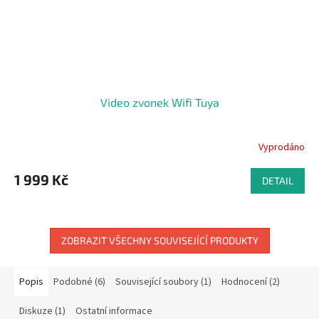
Video zvonek Wifi Tuya
Vyprodáno
Průměrné
hodnocení
produktu
1 999 Kč
DETAIL
je
5,0
z
5
ZOBRAZIT VŠECHNY SOUVISEJÍCÍ PRODUKTY
hvězdiček.
Popis
Podobné (6)
Související soubory (1)
Hodnocení (2)
Diskuze (1)
Ostatní informace