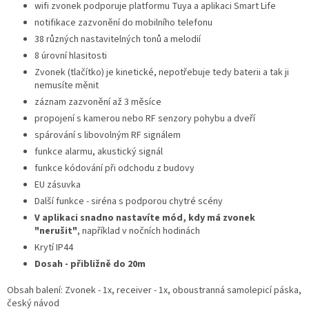
wifi zvonek podporuje platformu Tuya a aplikaci Smart Life
notifikace zazvonění do mobilního telefonu
38 různých nastavitelných tonů a melodií
8 úrovní hlasitosti
Zvonek (tlačítko) je kinetické, nepotřebuje tedy baterii a tak ji
nemusíte měnit
záznam zazvonění až 3 měsíce
propojení s kamerou nebo RF senzory pohybu a dveří
spárování s libovolným RF signálem
funkce alarmu, akustický signál
funkce kódování při odchodu z budovy
EU zásuvka
Další funkce - siréna s podporou chytré scény
V aplikaci snadno nastavíte mód, kdy má zvonek
"nerušit"
, například v nočních hodinách
Krytí IP44
Dosah - přibližně do 20m
Obsah balení: Zvonek - 1x, receiver - 1x, oboustranná samolepicí páska,
český návod