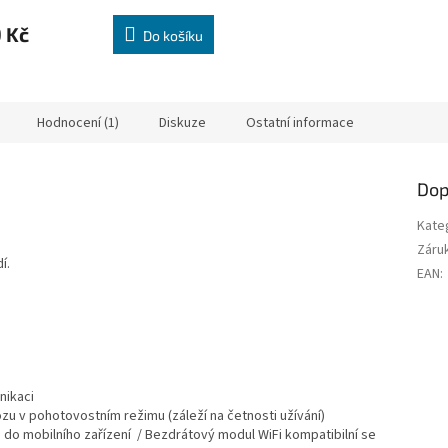
ní
u
 Kč
Do košíku
ek.
Hodnocení (1)
Diskuze
Ostatní informace
Dop
Kate
Záru
í.
EAN
:
nikaci
zu v pohotovostním režimu (záleží na četnosti užívání)
 do mobilního zařízení / Bezdrátový modul WiFi kompatibilní se