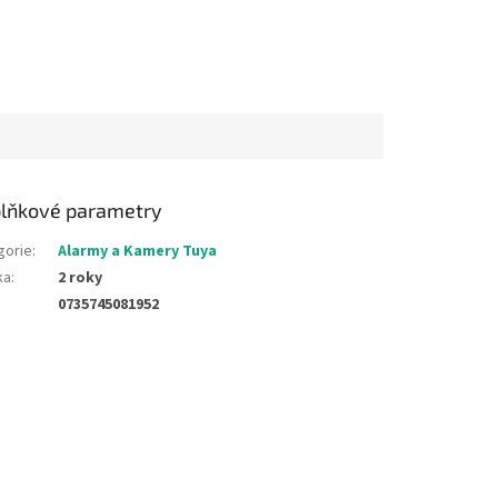
lňkové parametry
gorie
:
Alarmy a Kamery Tuya
ka
:
2 roky
0735745081952