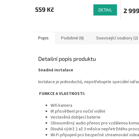
hodnocení
hodnoce
produktu
produkt
559 Kč
2 999
DETAIL
je
je
3,5
5,0
z
z
5
5
hvězdiček.
hvězdič
Popis
Podobné (6)
Související soubory (2)
Detailní popis produktu
Snadná instalace
Instalace je jednoduchá, nepotřebujete speciální nářad
FUNKCE A VLASTNOSTI:
Wifi kamera
IR přisvětlení pro noční vidění
Vestavěná dobíjecí baterie
Obousměrný audio přenos pro vzdálenou komu
Dlouhá výdrž 2 až 3 měsíce nepřetržitého provo
Wi-Fi připojení pro bezpečné streamování videa