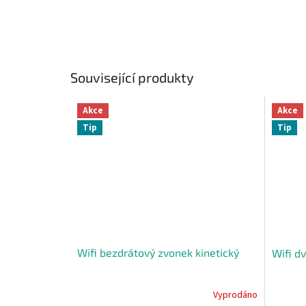
Související produkty
Akce
Akce
Tip
Tip
Wifi bezdrátový zvonek kinetický
Wifi d
Vyprodáno
Průměrné
Průměr