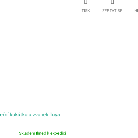
TISK
ZEPTAT SE
H
veřní kukátko a zvonek Tuya
Skladem Ihned k expedici
né