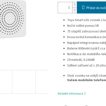
Přidat do koš
Tuya Smart Life zvonek s 
Noční vidění pomocí IR
75 stupňů zobrazovací úhel
Dvoucestná komunikace (mo
Napájení integrovanou nabíj
Baterie 800mAH (výdrž cca
Notifikace do mobilního te
19 melodií, 0-100dB
Sdílení zařízení až s 20 uživ
Stisk zvonku na vnější stra
Vašem mobilním telefon
Detailní informace