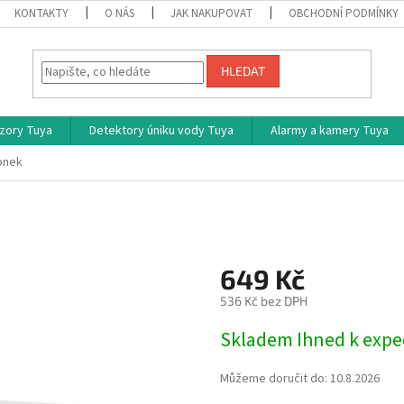
KONTAKTY
O NÁS
JAK NAKUPOVAT
OBCHODNÍ PODMÍNKY
HLEDAT
zory Tuya
Detektory úniku vody Tuya
Alarmy a kamery Tuya
onek
649 Kč
536 Kč bez DPH
Měrná
Skladem Ihned k expe
cena:
Můžeme doručit do:
10.8.2026