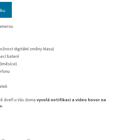
íku
kamerou
žnost digitální změny hlasu)
ecí baterií
 3měsíce)
lefonu
ateli
ně dveří u Vás doma
vyvolá notifikaci a video hovor na
u.