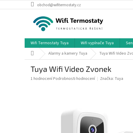
Přejít
obchod@wifitermostaty.cz
na
obsah
Wifi Termostaty Tuya
Wifi vypínače Tuya
Sen
Domů
Alarmy a kamery Tuya
Tuya Wifi Video Zv
Tuya Wifi Video Zvonek
Průměrné
1 hodnocení
Podrobnosti hodnocení
Značka:
Tuya
hodnocení
produktu
je
5,0
z
5
hvězdiček.