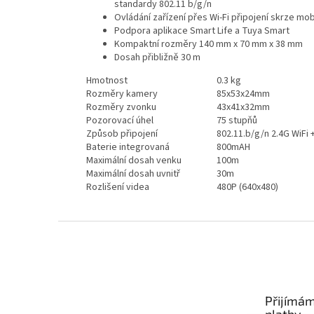
standardy 802.11 b/g/n
Ovládání zařízení přes Wi-Fi připojení skrze mob
Podpora aplikace Smart Life a Tuya Smart
Kompaktní rozměry 140 mm x 70 mm x 38 mm
Dosah přibližně 30 m
Hmotnost
0.3 kg
Rozměry kamery
85x53x24mm
Rozměry zvonku
43x41x32mm
Pozorovací úhel
75 stupňů
Způsob připojení
802.11.b/g/n 2.4G WiFi 
Baterie integrovaná
800mAH
Maximální dosah venku
100m
Maximální dosah uvnitř
30m
Rozlišení videa
480P (640x480)
Z
á
p
a
t
Přijímám
í
platby