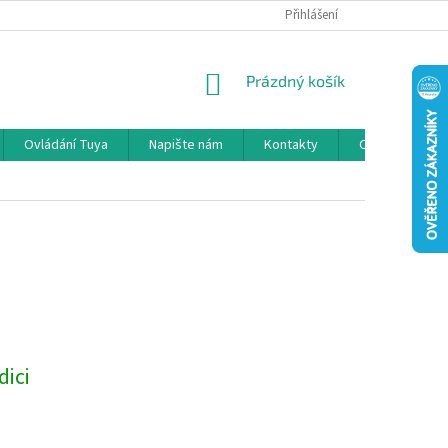
GDPR
INFORMACE O OBJEDNÁVCE / VRÁCENÍ ZBOŽÍ / ODSTOUPENÍ
Přihlášení
NÁKUPNÍ
Prázdný košík
KOŠÍK
Ovládání Tuya
Napište nám
Kontakty
O nás
N
dici