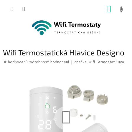
Přejít
NÁKUP
na
obsah
KOŠÍK
Wifi Termostatická Hlavice Designo
Průměrné
36 hodnocení
Podrobnosti hodnocení
Značka:
Wifi Termostat Tuya
hodnocení
produktu
je
4,8
z
5
hvězdiček.