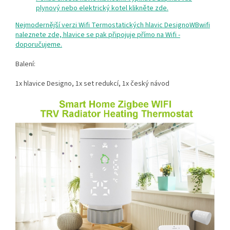
plynový nebo elektrický kotel klikněte zde.
Nejmodernější verzi Wifi Termostatických hlavic DesignoWBwifi
naleznete zde, hlavice se pak připojuje přímo na Wifi -
doporučujeme.
Balení:
1x hlavice Designo, 1x set redukcí, 1x český návod