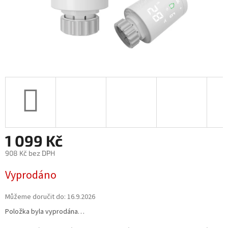
1 099 Kč
908 Kč bez DPH
Měrná
Vyprodáno
cena:
Můžeme doručit do:
16.9.2026
Položka byla vyprodána…