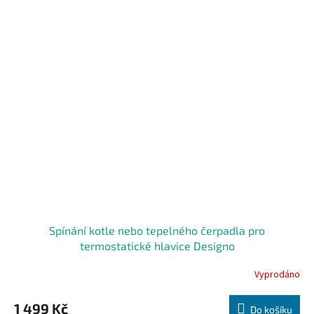
z
5
hvězdiček.
Spínání kotle nebo tepelného čerpadla pro
termostatické hlavice Designo
Vyprodáno
Průměrné
hodnocení
produktu
1 499 Kč
Do košíku