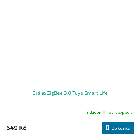
Brána ZigBee 3.0 Tuya Smart Life
Skladem Ihned k expedici
Průměrné
hodnocení
produktu
649 Kč
Do košíku
je
4,7