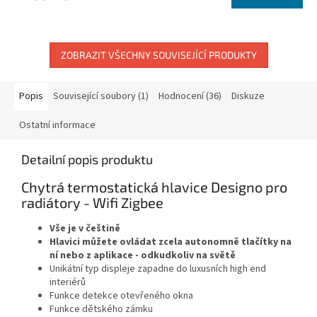
je
4,3
z
5
hvězdiček.
ZOBRAZIT VŠECHNY SOUVISEJÍCÍ PRODUKTY
Popis
Související soubory (1)
Hodnocení (36)
Diskuze
Ostatní informace
Detailní popis produktu
Chytrá termostatická hlavice Designo pro
radiátory - Wifi Zigbee
Vše je v češtině
Hlavici můžete ovládat zcela autonomně tlačítky na
ní nebo z aplikace - odkudkoliv na světě
Unikátní typ displeje zapadne do luxusních high end
interiérů
Funkce detekce otevřeného okna
Funkce dětského zámku