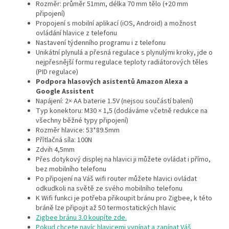
Rozměr: průměr 51mm, délka 70 mm tělo (+20 mm
připojení)
Propojení s mobilní aplikací (iOS, Android) a možnost
ovládání hlavice z telefonu
Nastavení týdenního programu i z telefonu
Unikátní plynulá a přesná regulace s plynulými kroky, jde o
nejpřesnější formu regulace teploty radiátorových těles
(PID regulace)
Podpora hlasových asistentů Amazon Alexa a
Google Assistent
Napájení: 2× AA baterie 1.5V (nejsou součástí balení)
Typ konektoru: M30 × 1,5 (dodáváme včetně redukce na
všechny běžné typy připojení)
Rozměr hlavice:
53*89.5mm
Přítlačná síla: 100N
Zdvih 4,5mm
Přes dotykový displej na hlavici ji můžete ovládat i přímo,
bez mobilního telefonu
Po připojení na Váš wifi router můžete hlavici ovládat
odkudkoli na světě ze svého mobilního telefonu
K Wifi funkci je potřeba přikoupit bránu pro Zigbee, k této
bráně lze připojit až 50 termostatických hlavic
Zigbee bránu 3.0 koupíte zde.
Pokud chcete navíc hlavicemi vypínat a zapínat Váš