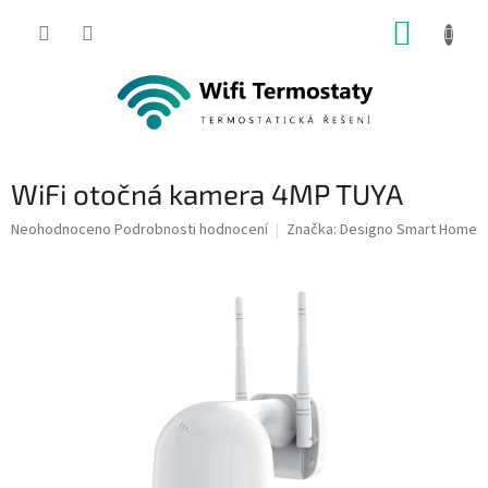
Přejít
NÁKUP
na
obsah
KOŠÍK
WiFi otočná kamera 4MP TUYA
Průměrné
Neohodnoceno
Podrobnosti hodnocení
Značka:
Designo Smart Home
hodnocení
produktu
je
0,0
z
5
hvězdiček.