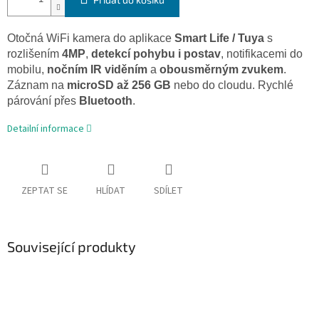
Otočná WiFi kamera do aplikace
Smart Life / Tuya
s
rozlišením
4MP
,
detekcí pohybu i postav
, notifikacemi do
mobilu,
nočním IR viděním
a
obousměrným zvukem
.
Záznam na
microSD až 256 GB
nebo do cloudu. Rychlé
párování přes
Bluetooth
.
Detailní informace
ZEPTAT SE
HLÍDAT
SDÍLET
Související produkty