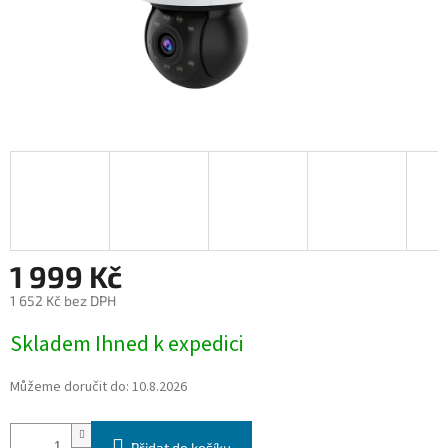
1 999 Kč
1 652 Kč bez DPH
Měrná
Skladem Ihned k expedici
cena:
Můžeme doručit do:
10.8.2026
Přidat do košíku