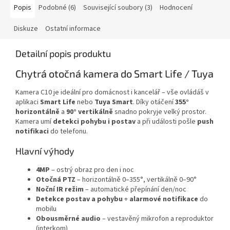
Popis
Podobné (6)
Související soubory (3)
Hodnocení
Diskuze
Ostatní informace
Detailní popis produktu
Chytrá otočná kamera do Smart Life / Tuya
Kamera C10 je ideální pro domácnost i kancelář – vše ovládáš v
aplikaci
Smart Life
nebo
Tuya Smart
. Díky otáčení
355°
horizontálně
a
90° vertikálně
snadno pokryje velký prostor.
Kamera umí
detekci pohybu i postav
a při události pošle
push
notifikaci
do telefonu.
Hlavní výhody
4MP
– ostrý obraz pro den i noc
Otočná PTZ
– horizontálně 0–355°, vertikálně 0–90°
Noční IR režim
– automatické přepínání den/noc
Detekce postav a pohybu
+
alarmové notifikace
do
mobilu
Obousměrné audio
– vestavěný mikrofon a reproduktor
(interkom)