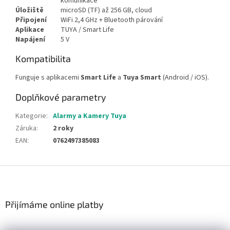
komunikace
Úložiště
microSD (TF) až 256 GB, cloud
Připojení
WiFi 2,4 GHz + Bluetooth párování
Aplikace
TUYA / Smart Life
Napájení
5 V
Kompatibilita
Funguje s aplikacemi
Smart Life
a
Tuya Smart
(Android / iOS).
Doplňkové parametry
Kategorie
:
Alarmy a Kamery Tuya
Záruka
:
2 roky
EAN
:
0762497385083
Z
á
p
a
Přijímáme online platby
t
í