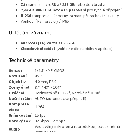
Záznam
na microSD až
256 GB
nebo do
cloudu
2,4 GHz WiFi
+
Bluetooth párování
pro rychlé připojení
H.264
komprese – úsporný záznam při zachování kvality
Venkovní kamera, krytí IP65
Ukládání záznamu
microSD (TF) karta
až 256 GB
Cloudové úložiště
(volitelné dle nabídky v aplikaci)
Technické parametry
Senzor
1/4.5" 4MP CMOS
Rozlišení
4MP
Objektiv
4.0 mm, F2.0
Zorný úhel
87° / 43° / 104°
Otáčení
Horizontálně 0–355°, vertikálně 0–90°
Noční režim
AUTO (automatické přepnutí)
Komprese
H.264
videa
Snímkování
15 fps
Datový tok
32 Kbps – 2 Mbps
Vestavěný mikrofon a reproduktor, obousměrná
Audio